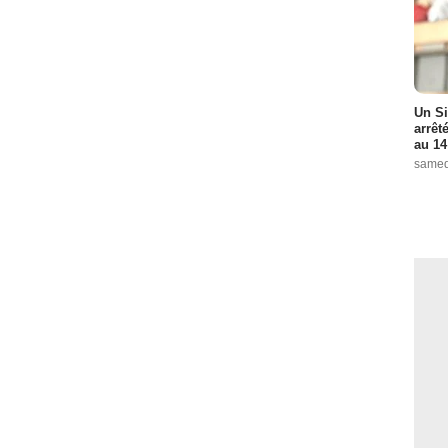
Un Si
arrêt
au 14
samed