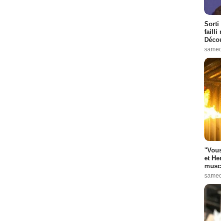
Sorti
failli
Décou
samed
"Vous
et He
muscl
samed