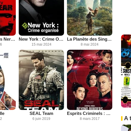
Cape Fear - Les Nerfs à vif
New York : Crime Organisé
La Planète des Singes : Le Nouveau Royaume
26
15 mai 2024
8 mai 2024
lle
SEAL Team
Esprits Criminels : unité sans frontières
A 
22
6 juin 2019
8 mars 2017