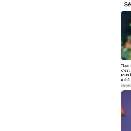
Sé
"Les 
c’est
tous 
a été 
samed