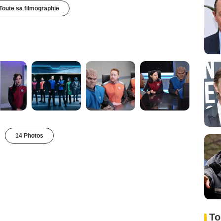
Toute sa filmographie
14 Photos
To