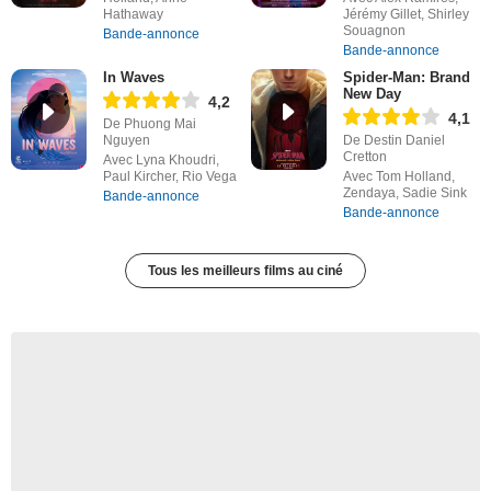
Hathaway
Jérémy Gillet, Shirley
Souagnon
Bande-annonce
Bande-annonce
In Waves
Spider-Man: Brand
New Day
4,2
4,1
De Phuong Mai
Nguyen
De Destin Daniel
Cretton
Avec Lyna Khoudri,
Paul Kircher, Rio Vega
Avec Tom Holland,
Zendaya, Sadie Sink
Bande-annonce
Bande-annonce
Tous les meilleurs films au ciné