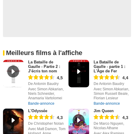
Meilleurs films à l'affiche
La Bataille de
La Bataille de
Gaulle - Partie 2 :
Gaulle - partie 1 :
J’écris ton nom
L'Âge de Fer
4,5
4,4
De Antonin Baudry
De Antonin Baudry
Avec Simon Abkarian,
Avec Simon Abkarian,
Niels Schneider,
Simon Russell Beale,
Anamaria Vartolomei
Florian Lesieur
Bande-annonce
Bande-annonce
L'Odyssée
Jim Queen
4,3
4,3
De Christopher Nolan
De Marco Nguyen,
Nicolas Athane
Avec Matt Damon, Tom
Holland, Anne
Avec Alex Ramires,