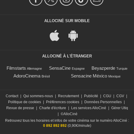
ALLOCINÉ SUR MOBILE
ALLOCINÉ À L'ÉTRANGER
Filmstarts
SensaCine
Beyazperde
Allemagne
Espagne
Turquie
AdoroCinema
Sensacine México
Brésil
Mexique
Contact
|
Qui sommes-nous
|
Recrutement
|
Publicité
|
CGU
|
CGV
|
Politique de cookies
|
Préférences cookies
|
Données Personnelles
|
Revue de presse
|
Charte d'écriture
|
Les services AlloCiné
|
Gérer Utiq
|
©AlloCiné
Retrouvez tous les horaires et infos de votre cinéma sur le numéro AlloCiné :
0 892 892 892
(0,90€/minute)