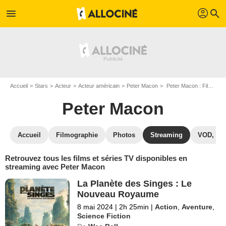
profil
menu
search
Accueil
Stars
Acteur
Acteur américain
Peter Macon
Peter Macon : Films et séries online
Peter Macon
Accueil
Filmographie
Photos
Streaming
VOD, DV
Retrouvez tous les films et séries TV disponibles en
streaming avec Peter Macon
La Planète des Singes : Le
Nouveau Royaume
8 mai 2024
|
2h 25min
|
Action
,
Aventure
,
Science Fiction