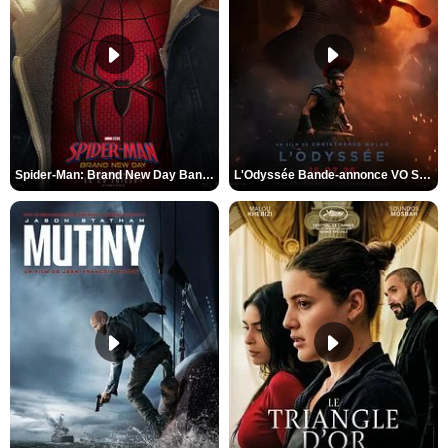
Spider-Man: Brand New Day Bande-annonce VO STFR
L'Odyssée Bande-annonce VO STFR