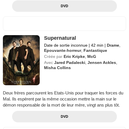
DVD
Supernatural
Date de sortie inconnue
|
42 min
|
Drame
,
Epouvante-horreur
,
Fantastique
Créée par
Eric Kripke
,
McG
Avec
Jared Padalecki
,
Jensen Ackles
,
Misha Collins
Deux frères parcourent les Etats-Unis pour traquer les forces du
Mal. Ils espèrent par la même occasion mettre la main sur le
démon responsable de la mort de leur mère, vingt ans plus tôt.
DVD