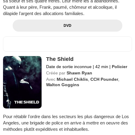
sa soeur et ses quatre frères. Leur mère les a abandonnés.
Quant à leur père, Frank, paumé, chômeur et alcoolique, il
dilapide l'argent des allocations familiales.
DVD
The Shield
Date de sortie inconnue
|
42 min
|
Policier
Créée par
Shawn Ryan
Avec
Michael Chiklis
,
CCH Pounder
,
Walton Goggins
Pour rétablir l'ordre dans les secteurs les plus dangereux de Los
Angeles, une brigade de police en arrive à mettre en oeuvre des
méthodes plutôt expéditives et inhabituelles.