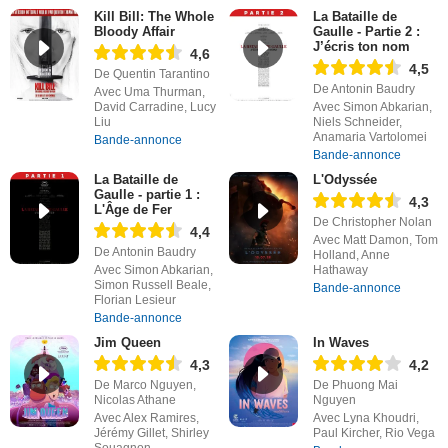
Kill Bill: The Whole
La Bataille de
Bloody Affair
Gaulle - Partie 2 :
J’écris ton nom
4,6
4,5
De Quentin Tarantino
De Antonin Baudry
Avec Uma Thurman,
David Carradine, Lucy
Avec Simon Abkarian,
Liu
Niels Schneider,
Anamaria Vartolomei
Bande-annonce
Bande-annonce
La Bataille de
L'Odyssée
Gaulle - partie 1 :
4,3
L'Âge de Fer
De Christopher Nolan
4,4
Avec Matt Damon, Tom
De Antonin Baudry
Holland, Anne
Avec Simon Abkarian,
Hathaway
Simon Russell Beale,
Bande-annonce
Florian Lesieur
Bande-annonce
Jim Queen
In Waves
4,3
4,2
De Marco Nguyen,
De Phuong Mai
Nicolas Athane
Nguyen
Avec Alex Ramires,
Avec Lyna Khoudri,
Jérémy Gillet, Shirley
Paul Kircher, Rio Vega