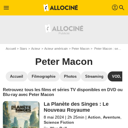
profil
menu
search
Accueil
Stars
Acteur
Acteur américain
Peter Macon
Peter Macon : ses Blu-Ray, DVD, VOD, SVOD
Peter Macon
Accueil
Filmographie
Photos
Streaming
VOD, DV
Retrouvez tous les films et séries TV disponibles en DVD ou
Blu-ray avec Peter Macon
La Planète des Singes : Le
Nouveau Royaume
8 mai 2024
|
2h 25min
|
Action
,
Aventure
,
Science Fiction