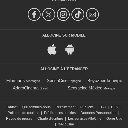
ALLOCINÉ SUR MOBILE
ALLOCINÉ À L'ÉTRANGER
Filmstarts
SensaCine
Beyazperde
Allemagne
Espagne
Turquie
AdoroCinema
Sensacine México
Brésil
Mexique
Contact
|
Qui sommes-nous
|
Recrutement
|
Publicité
|
CGU
|
CGV
|
Politique de cookies
|
Préférences cookies
|
Données Personnelles
|
Revue de presse
|
Charte d'écriture
|
Les services AlloCiné
|
Gérer Utiq
|
©AlloCiné