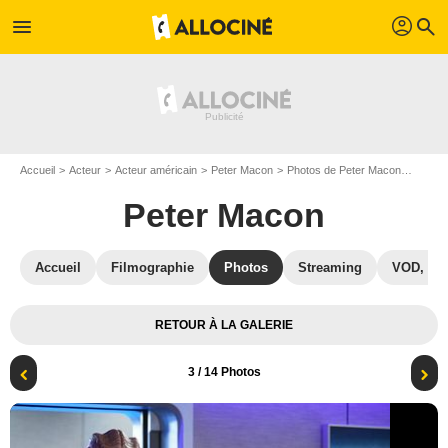
profil
menu
search
Accueil
Acteur
Acteur américain
Peter Macon
Photos de Peter Macon
The Or
Peter Macon
Accueil
Filmographie
Photos
Streaming
VOD, DV
RETOUR À LA GALERIE
3
/ 14 Photos