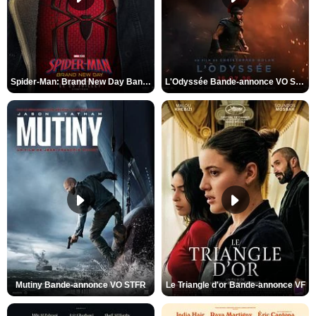
Spider-Man: Brand New Day Bande-annonce VO STFR
L'Odyssée Bande-annonce VO STFR
Mutiny Bande-annonce VO STFR
Le Triangle d'or Bande-annonce VF