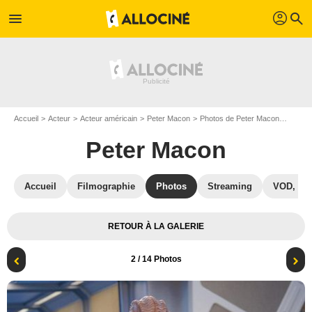
profil
menu
search
Accueil
Acteur
Acteur américain
Peter Macon
Photos de Peter Macon
The Or
Peter Macon
Accueil
Filmographie
Photos
Streaming
VOD, DV
RETOUR À LA GALERIE
2
/ 14 Photos