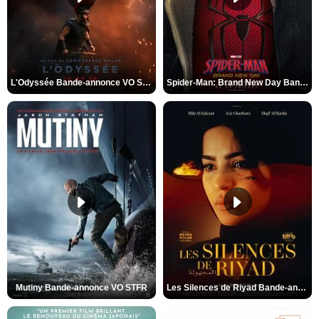
L'Odyssée Bande-annonce VO STFR
Spider-Man: Brand New Day Bande-annonce VO STFR
Mutiny Bande-annonce VO STFR
Les Silences de Riyad Bande-annonce VO STFR