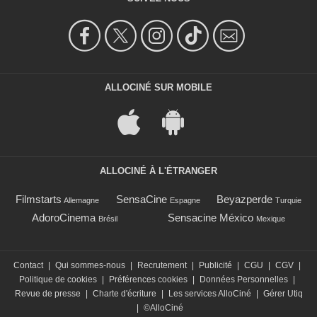
ALLOCINÉ SUR MOBILE
ALLOCINÉ À L'ÉTRANGER
Filmstarts
SensaCine
Beyazperde
Allemagne
Espagne
Turquie
AdoroCinema
Sensacine México
Brésil
Mexique
Contact
|
Qui sommes-nous
|
Recrutement
|
Publicité
|
CGU
|
CGV
|
Politique de cookies
|
Préférences cookies
|
Données Personnelles
|
Revue de presse
|
Charte d'écriture
|
Les services AlloCiné
|
Gérer Utiq
|
©AlloCiné