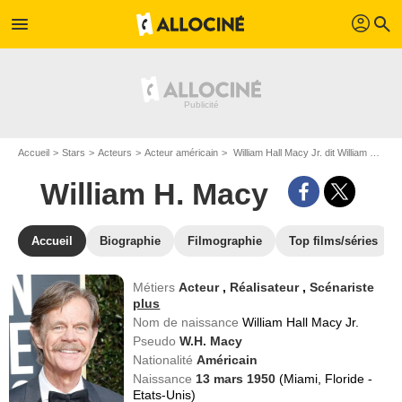
profil
menu
search
Accueil
Stars
Acteurs
Acteur américain
William Hall Macy Jr. dit William H. Macy
William H. Macy
Accueil
Biographie
Filmographie
Top films/séries
Métiers
Acteur
,
Réalisateur
,
Scénariste
plus
Nom de naissance
William Hall Macy Jr.
Pseudo
W.H. Macy
Nationalité
Américain
Naissance
13 mars 1950
(Miami, Floride -
Etats-Unis)