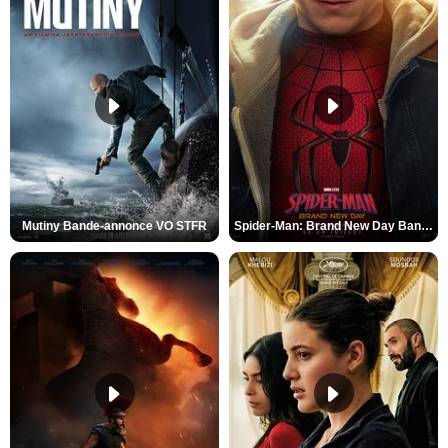
Mutiny Bande-annonce VO STFR
Spider-Man: Brand New Day Bande-annonce VO STFR