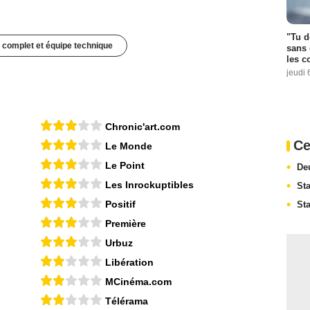
"Tu d
 complet et équipe technique
sans 
les c
jeudi 
Chronic'art.com
Ce
Le Monde
Le Point
De
Les Inrockuptibles
St
Positif
St
Première
Urbuz
Libération
MCinéma.com
Télérama