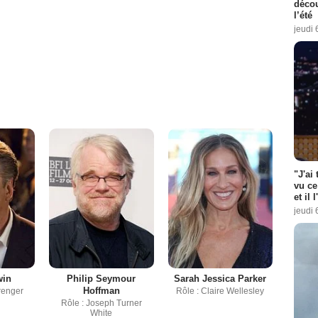
décou
l’été
jeudi 
"J'ai
vu ce
et il 
jeudi 
win
Philip Seymour
Sarah Jessica Parker
Hoffman
renger
Rôle : Claire Wellesley
Rôle : Joseph Turner
White