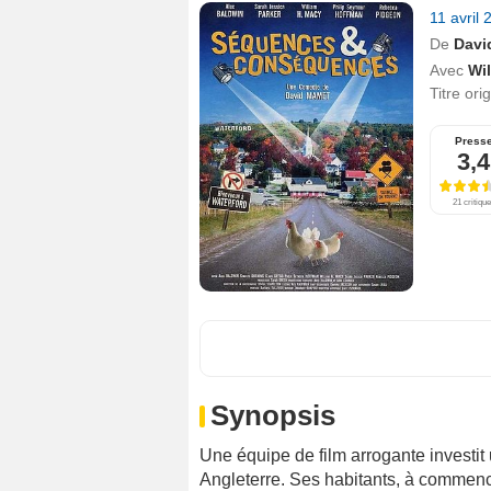
11 avril
De
Davi
Avec
Wi
Titre ori
Press
3,4
21 critiqu
Synopsis
Une équipe de film arrogante investit
Angleterre. Ses habitants, à commence