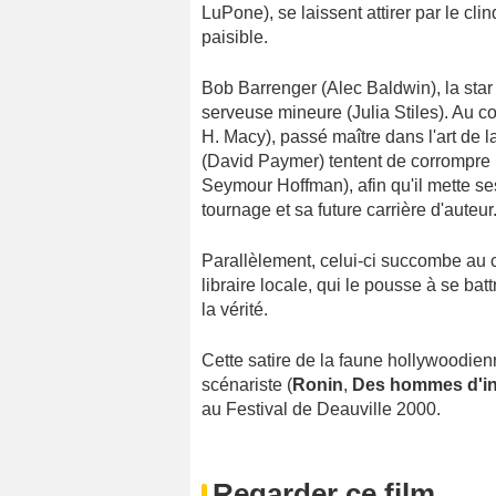
LuPone), se laissent attirer par le cl
paisible.
Bob Barrenger (Alec Baldwin), la star d
serveuse mineure (Julia Stiles). Au co
H. Macy), passé maître dans l'art de l
(David Paymer) tentent de corrompre l
Seymour Hoffman), afin qu'il mette se
tournage et sa future carrière d'auteur
Parallèlement, celui-ci succombe au
libraire locale, qui le pousse à se bat
la vérité.
Cette satire de la faune hollywoodie
scénariste (
Ronin
,
Des hommes d'in
au Festival de Deauville 2000.
Regarder ce film