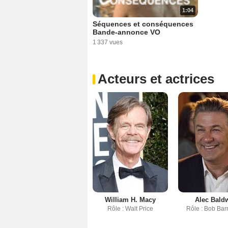
1:04
Séquences et conséquences
Bande-annonce VO
1 337 vues
Acteurs et actrices
William H. Macy
Alec Bald
Rôle : Walt Price
Rôle : Bob Bar