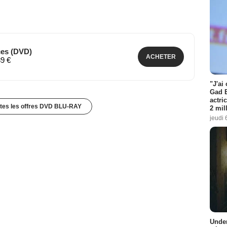
es (DVD)
ACHETER
89 €
"J'ai
Gad E
actri
utes les offres DVD BLU-RAY
2 mil
jeudi 
Under