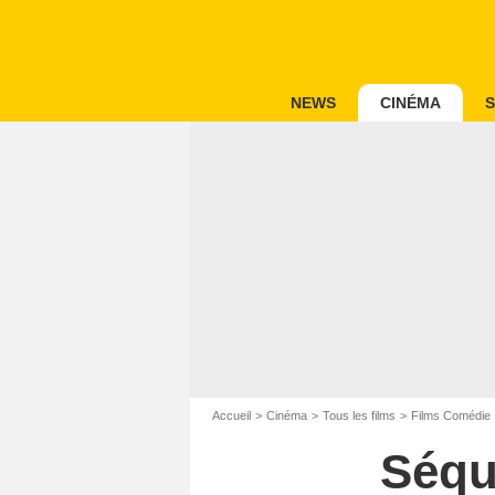
NEWS
CINÉMA
S
Accueil
Cinéma
Tous les films
Films Comédie
Séqu