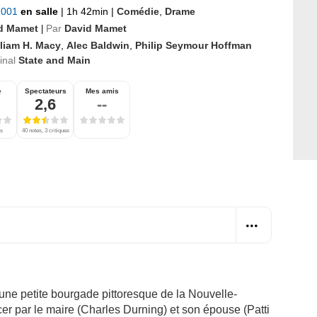
 2001
en salle
|
1h 42min
|
Comédie
,
Drame
d Mamet
Par
David Mamet
|
lliam H. Macy
,
Alec Baldwin
,
Philip Seymour Hoffman
ginal
State and Main
e
Spectateurs
Mes amis
2,6
--
es
40 notes, 3 critiques
 une petite bourgade pittoresque de la Nouvelle-
r par le maire (Charles Durning) et son épouse (Patti