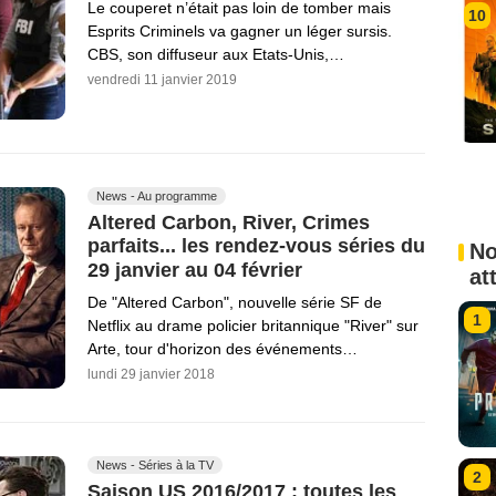
Le couperet n’était pas loin de tomber mais
10
Esprits Criminels va gagner un léger sursis.
CBS, son diffuseur aux Etats-Unis,…
vendredi 11 janvier 2019
News - Au programme
Altered Carbon, River, Crimes
parfaits... les rendez-vous séries du
No
29 janvier au 04 février
at
De "Altered Carbon", nouvelle série SF de
1
Netflix au drame policier britannique "River" sur
Arte, tour d'horizon des événements…
lundi 29 janvier 2018
News - Séries à la TV
2
Saison US 2016/2017 : toutes les