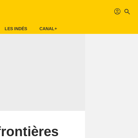
profil
search
LES INDÉS
CANAL+
frontières