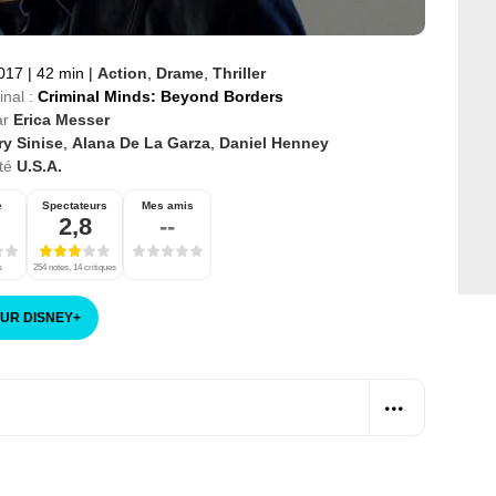
2017
|
42 min
|
Action
,
Drame
,
Thriller
inal :
Criminal Minds: Beyond Borders
ar
Erica Messer
ry Sinise
,
Alana De La Garza
,
Daniel Henney
té
U.S.A.
e
Spectateurs
Mes amis
2,8
--
s
254 notes, 14 critiques
SUR DISNEY
+