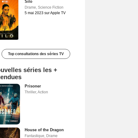
Silo
Drame
,
Science Fiction
5 mai 2023 sur Apple TV
Top consultations des séries TV
uvelles séries les +
tendues
Prisoner
Thriller
,
Action
House of the Dragon
Fantastique
,
Drame