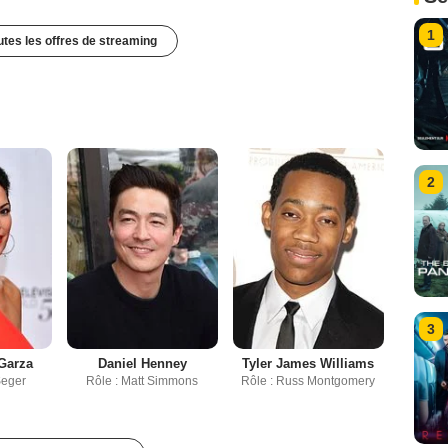
1
outes les offres de streaming
2
3
Garza
Daniel Henney
Tyler James Williams
Seger
Rôle : Matt Simmons
Rôle : Russ Montgomery