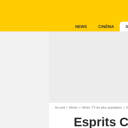
NEWS
CINÉMA
S
Accueil
Séries
Séries TV les plus populaires
S
Esprits C