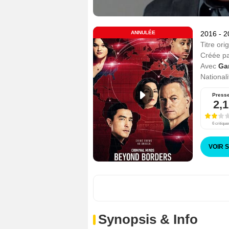
ANNULÉE
2016 - 
Titre orig
Créée p
Avec
Ga
Nationali
Press
2,1
6 critique
VOIR 
Synopsis & Info