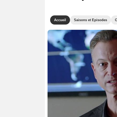
Accueil
Saisons et Episodes
C