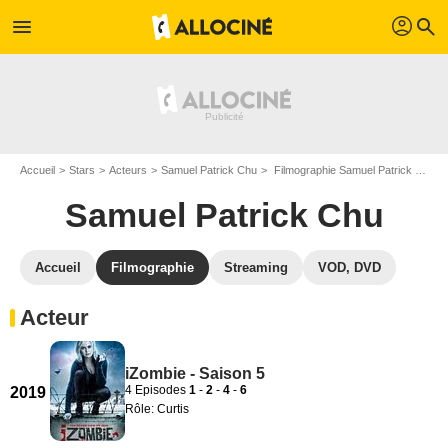
profil
menu
search
Accueil
Stars
Acteurs
Samuel Patrick Chu
Filmographie Samuel Patrick Chu
Samuel Patrick Chu
Accueil
Filmographie
Streaming
VOD, DVD
Acteur
iZombie - Saison 5
4 Episodes
1
-
2
-
4
-
6
2019
Rôle: Curtis