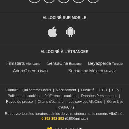
ALLOCINÉ SUR MOBILE
ALLOCINÉ À L'ÉTRANGER
Filmstarts
SensaCine
Beyazperde
Allemagne
Espagne
Turquie
AdoroCinema
Sensacine México
Brésil
Mexique
Contact
|
Qui sommes-nous
|
Recrutement
|
Publicité
|
CGU
|
CGV
|
Politique de cookies
|
Préférences cookies
|
Données Personnelles
|
Revue de presse
|
Charte d'écriture
|
Les services AlloCiné
|
Gérer Utiq
|
©AlloCiné
Retrouvez tous les horaires et infos de votre cinéma sur le numéro AlloCiné :
0 892 892 892
(0,90€/minute)