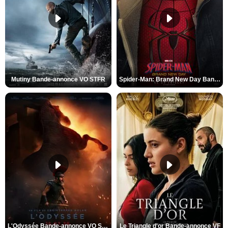
Mutiny Bande-annonce VO STFR
Spider-Man: Brand New Day Bande-annonce VO STFR
L'Odyssée Bande-annonce VO STFR
Le Triangle d'or Bande-annonce VF