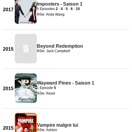
Imposters - Saison 1
5 Episodes
2
-
4
-
5
-
6
-
10
2017
Rôle: Andy Wang
Beyond Redemption
2015
Rôle: Jack Campbell
Wayward Pines - Saison 1
1 Episode
5
2015
Rôle: Reed
Vampire malgre lui
2015
Rôle: Ashton