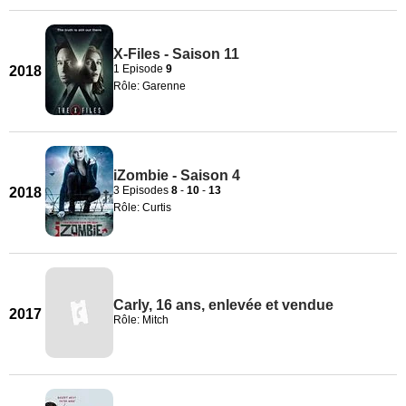
X-Files - Saison 11
1 Episode
9
2018
Rôle: Garenne
iZombie - Saison 4
3 Episodes
8
-
10
-
13
2018
Rôle: Curtis
Carly, 16 ans, enlevée et vendue
2017
Rôle: Mitch