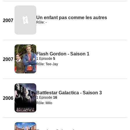
Un enfant pas comme les autres
2007
Rôle: -
Flash Gordon - Saison 1
1 Episode
5
2007
Rôle: Tee-Jay
Battlestar Galactica - Saison 3
1 Episode
16
2006
Rôle: Milo