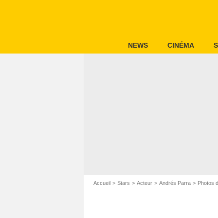
NEWS
CINÉMA
S
Accueil
Stars
Acteur
Andrés Parra
Photos 