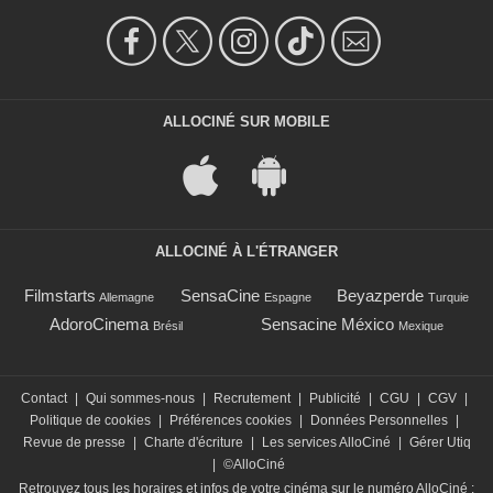
ALLOCINÉ SUR MOBILE
ALLOCINÉ À L'ÉTRANGER
Filmstarts
SensaCine
Beyazperde
Allemagne
Espagne
Turquie
AdoroCinema
Sensacine México
Brésil
Mexique
Contact
|
Qui sommes-nous
|
Recrutement
|
Publicité
|
CGU
|
CGV
|
Politique de cookies
|
Préférences cookies
|
Données Personnelles
|
Revue de presse
|
Charte d'écriture
|
Les services AlloCiné
|
Gérer Utiq
|
©AlloCiné
Retrouvez tous les horaires et infos de votre cinéma sur le numéro AlloCiné :