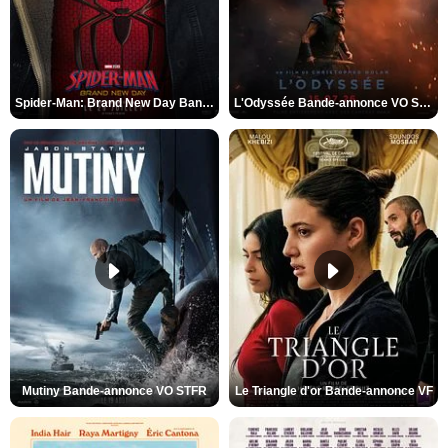
Spider-Man: Brand New Day Bande-annonce VO STFR
L'Odyssée Bande-annonce VO STFR
Mutiny Bande-annonce VO STFR
Le Triangle d'or Bande-annonce VF