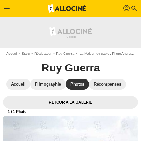
profil
menu
search
Accueil
Stars
Réalisateur
Ruy Guerra
La Maison de sable : Photo Andrucha Waddington, Ruy Guerra
Ruy Guerra
Accueil
Filmographie
Photos
Récompenses
RETOUR À LA GALERIE
1
/ 1 Photo