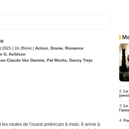
Me
no
et 2021
|
1h 35min
|
Action
,
Drame
,
Romance
n G. Avildsen
ean-Claude Van Damme
,
Pat Morita
,
Danny Trejo
2.
Le 
(vers
3.
Le
l'ann
4.
Fo
t les routes de l'ouest américain à moto. Il arrive à