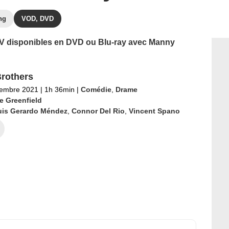
ng
VOD, DVD
 TV disponibles en DVD ou Blu-ray avec Manny
Brothers
tembre 2021
|
1h 36min
|
Comédie
,
Drame
e Greenfield
uis Gerardo Méndez
,
Connor Del Rio
,
Vincent Spano