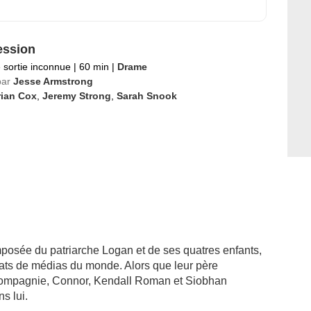
ession
 sortie inconnue
|
60 min
|
Drame
par
Jesse Armstrong
rian Cox
,
Jeremy Strong
,
Sarah Snook
mposée du patriarche Logan et de ses quatres enfants,
rats de médias du monde. Alors que leur père
la compagnie, Connor, Kendall Roman et Siobhan
ns lui.