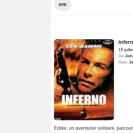
DVD
Infer
15 juill
De
Joh
Avec
J
Eddie, un aventurier solitaire, parcour