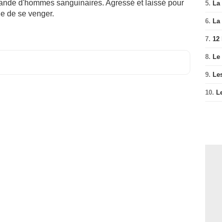
e bande d'hommes sanguinaires. Agressé et laissé pour
5.
La 
de de se venger.
6.
La 
7.
12
8.
Le
9.
Le
10.
L