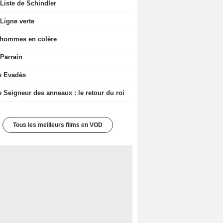
Liste de Schindler
Ligne verte
 hommes en colère
 Parrain
s Evadés
e Seigneur des anneaux : le retour du roi
Tous les meilleurs films en VOD