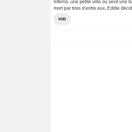
Inferno, une petite ville où sévit un
mort par trois d'entre eux, Eddie déci
VOD