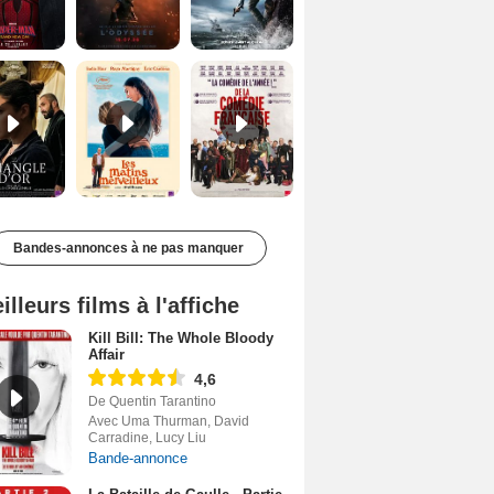
Le Triangle d'or Bande-annonce VF
Les Matins merveilleux Bande-annonce VF
De la Comédie-Française Teaser VF
Bandes-annonces à ne pas manquer
illeurs films à l'affiche
Kill Bill: The Whole Bloody
Affair
4,6
De Quentin Tarantino
Avec Uma Thurman, David
Carradine, Lucy Liu
Bande-annonce