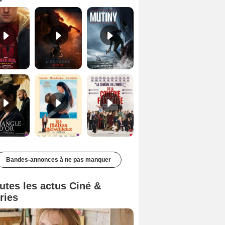
Le Triangle d'or Bande-annonce VF
Les Matins merveilleux Bande-annonce VF
De la Comédie-Française Teaser VF
Bandes-annonces à ne pas manquer
utes les actus Ciné &
ries