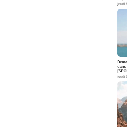
jeudi 
Demai
dans 
[SPO
jeudi 