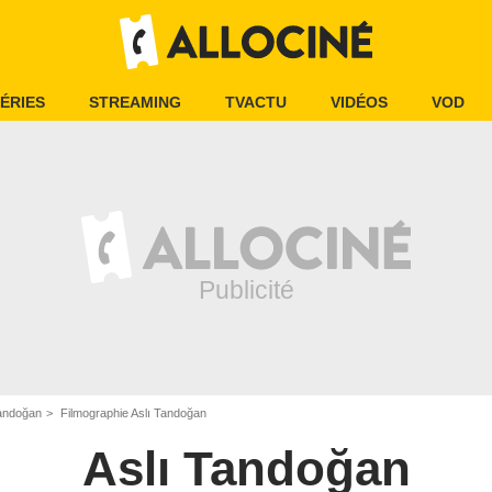
ÉRIES
STREAMING
TVACTU
VIDÉOS
VOD
Tandoğan
Filmographie Aslı Tandoğan
Aslı Tandoğan