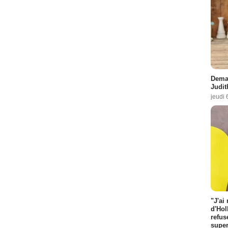
Demai
Judit
jeudi 
"J'ai
d'Hol
refus
super