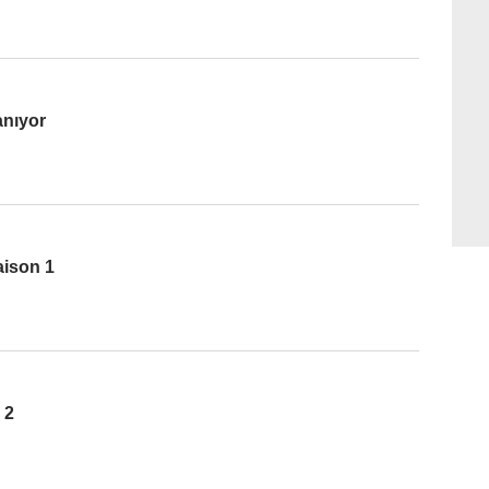
anıyor
aison 1
 2