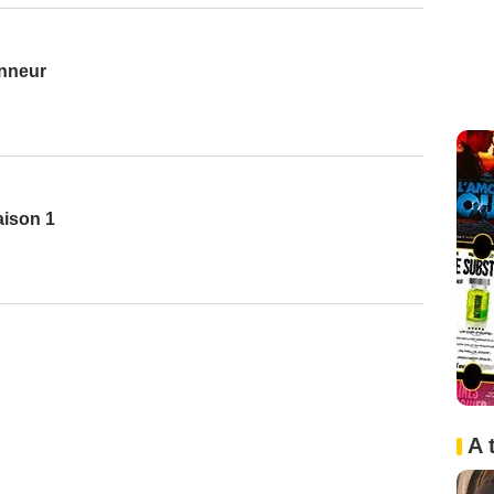
onneur
aison 1
A 