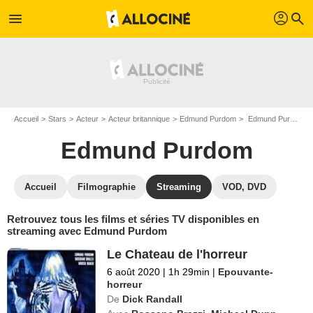
profil
menu
search
Accueil
Stars
Acteur
Acteur britannique
Edmund Purdom
Edmund Purdom : Films et séries online
Edmund Purdom
Accueil
Filmographie
Streaming
VOD, DVD
Retrouvez tous les films et séries TV disponibles en
streaming avec Edmund Purdom
Le Chateau de l'horreur
6 août 2020
|
1h 29min
|
Epouvante-
horreur
De
Dick Randall