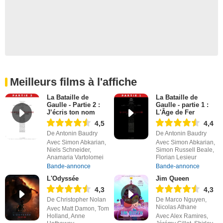
Meilleurs films à l'affiche
La Bataille de
La Bataille de
Gaulle - Partie 2 :
Gaulle - partie 1 :
J’écris ton nom
L'Âge de Fer
4,5
4,4
De Antonin Baudry
De Antonin Baudry
Avec Simon Abkarian,
Avec Simon Abkarian,
Niels Schneider,
Simon Russell Beale,
Anamaria Vartolomei
Florian Lesieur
Bande-annonce
Bande-annonce
L'Odyssée
Jim Queen
4,3
4,3
De Christopher Nolan
De Marco Nguyen,
Nicolas Athane
Avec Matt Damon, Tom
Holland, Anne
Avec Alex Ramires,