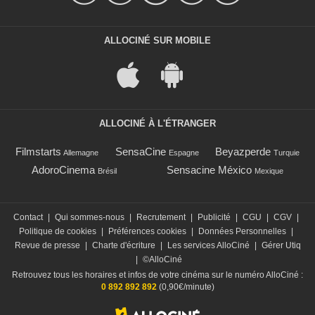
ALLOCINÉ SUR MOBILE
ALLOCINÉ À L'ÉTRANGER
Filmstarts
SensaCine
Beyazperde
Allemagne
Espagne
Turquie
AdoroCinema
Sensacine México
Brésil
Mexique
Contact
|
Qui sommes-nous
|
Recrutement
|
Publicité
|
CGU
|
CGV
|
Politique de cookies
|
Préférences cookies
|
Données Personnelles
|
Revue de presse
|
Charte d'écriture
|
Les services AlloCiné
|
Gérer Utiq
|
©AlloCiné
Retrouvez tous les horaires et infos de votre cinéma sur le numéro AlloCiné :
0 892 892 892
(0,90€/minute)