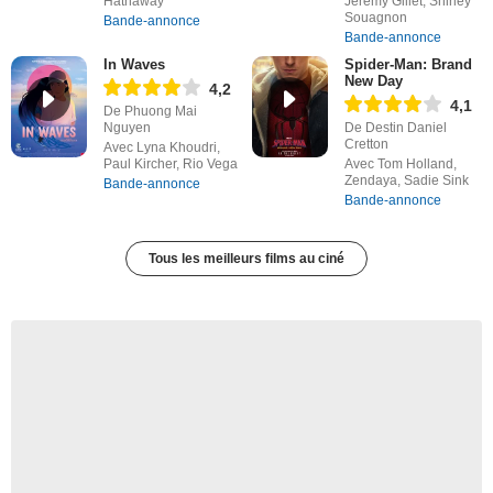
Hathaway
Jérémy Gillet, Shirley
Souagnon
Bande-annonce
Bande-annonce
In Waves
Spider-Man: Brand
New Day
4,2
4,1
De Phuong Mai
Nguyen
De Destin Daniel
Cretton
Avec Lyna Khoudri,
Paul Kircher, Rio Vega
Avec Tom Holland,
Zendaya, Sadie Sink
Bande-annonce
Bande-annonce
Tous les meilleurs films au ciné