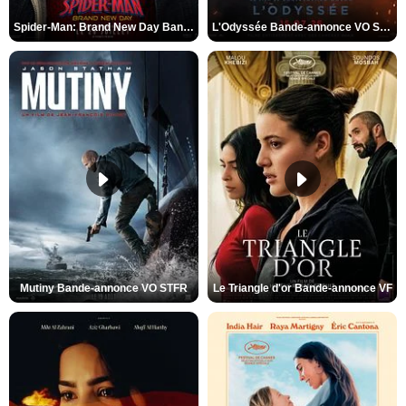
Spider-Man: Brand New Day Bande-annonce VO STFR
L'Odyssée Bande-annonce VO STFR
Mutiny Bande-annonce VO STFR
Le Triangle d'or Bande-annonce VF