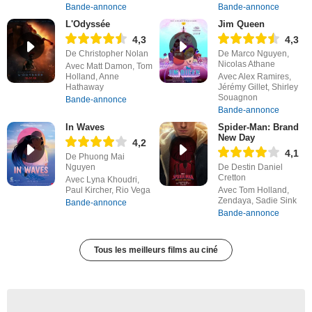
Bande-annonce
Bande-annonce
L'Odyssée
Jim Queen
4,3
4,3
De Christopher Nolan
De Marco Nguyen,
Nicolas Athane
Avec Matt Damon, Tom
Holland, Anne
Avec Alex Ramires,
Hathaway
Jérémy Gillet, Shirley
Souagnon
Bande-annonce
Bande-annonce
In Waves
Spider-Man: Brand
New Day
4,2
4,1
De Phuong Mai
Nguyen
De Destin Daniel
Cretton
Avec Lyna Khoudri,
Paul Kircher, Rio Vega
Avec Tom Holland,
Zendaya, Sadie Sink
Bande-annonce
Bande-annonce
Tous les meilleurs films au ciné