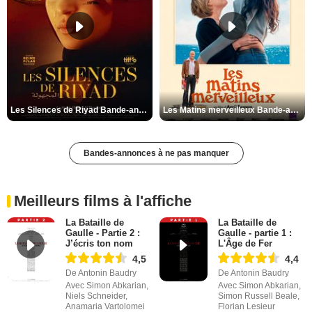
Les Silences de Riyad Bande-annonce VO STFR
Les Matins merveilleux Bande-annonce VF
Bandes-annonces à ne pas manquer
Meilleurs films à l'affiche
La Bataille de
La Bataille de
Gaulle - Partie 2 :
Gaulle - partie 1 :
J’écris ton nom
L'Âge de Fer
4,5
4,4
De Antonin Baudry
De Antonin Baudry
Avec Simon Abkarian,
Avec Simon Abkarian,
Niels Schneider,
Simon Russell Beale,
Anamaria Vartolomei
Florian Lesieur