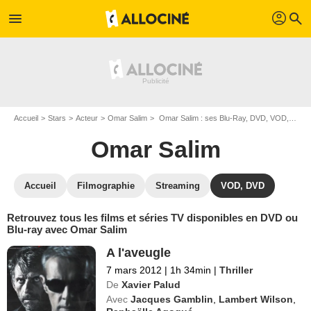
profil
menu
search
Accueil
Stars
Acteur
Omar Salim
Omar Salim : ses Blu-Ray, DVD, VOD, SVOD
Omar Salim
Accueil
Filmographie
Streaming
VOD, DVD
Retrouvez tous les films et séries TV disponibles en DVD ou
Blu-ray avec Omar Salim
A l'aveugle
7 mars 2012
|
1h 34min
|
Thriller
De
Xavier Palud
Avec
Jacques Gamblin
,
Lambert Wilson
,