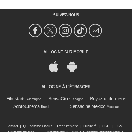
SUIVEZ-NOUS
ALLOCINÉ SUR MOBILE
ALLOCINÉ À L'ÉTRANGER
Filmstarts
SensaCine
Beyazperde
Allemagne
Espagne
Turquie
AdoroCinema
Sensacine México
Brésil
Mexique
Contact
|
Qui sommes-nous
|
Recrutement
|
Publicité
|
CGU
|
CGV
|