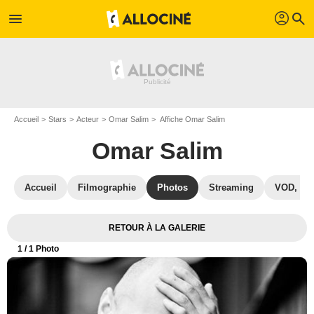
profil
menu
search
Accueil
Stars
Acteur
Omar Salim
Affiche Omar Salim
Omar Salim
Accueil
Filmographie
Photos
Streaming
VOD, DV
RETOUR À LA GALERIE
1
/ 1 Photo