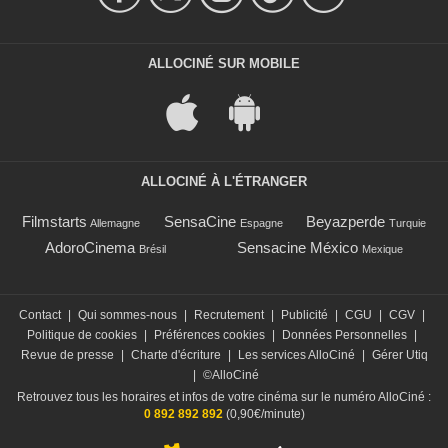
ALLOCINÉ SUR MOBILE
ALLOCINÉ À L'ÉTRANGER
Filmstarts
SensaCine
Beyazperde
Allemagne
Espagne
Turquie
AdoroCinema
Sensacine México
Brésil
Mexique
Contact
|
Qui sommes-nous
|
Recrutement
|
Publicité
|
CGU
|
CGV
|
Politique de cookies
|
Préférences cookies
|
Données Personnelles
|
Revue de presse
|
Charte d'écriture
|
Les services AlloCiné
|
Gérer Utiq
|
©AlloCiné
Retrouvez tous les horaires et infos de votre cinéma sur le numéro AlloCiné :
0 892 892 892
(0,90€/minute)