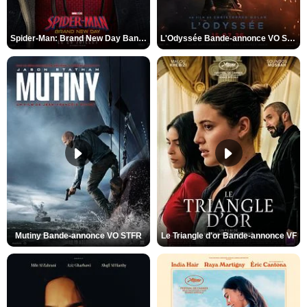
Spider-Man: Brand New Day Bande-annonce VO STFR
L'Odyssée Bande-annonce VO STFR
Mutiny Bande-annonce VO STFR
Le Triangle d'or Bande-annonce VF