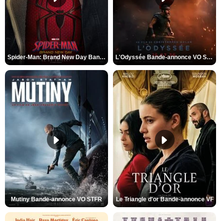
Spider-Man: Brand New Day Bande-annonce VO STFR
L'Odyssée Bande-annonce VO STFR
Mutiny Bande-annonce VO STFR
Le Triangle d'or Bande-annonce VF