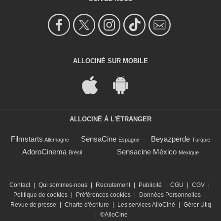
ALLOCINÉ SUR MOBILE
ALLOCINÉ À L'ÉTRANGER
Filmstarts
SensaCine
Beyazperde
Allemagne
Espagne
Turquie
AdoroCinema
Sensacine México
Brésil
Mexique
Contact
|
Qui sommes-nous
|
Recrutement
|
Publicité
|
CGU
|
CGV
|
Politique de cookies
|
Préférences cookies
|
Données Personnelles
|
Revue de presse
|
Charte d'écriture
|
Les services AlloCiné
|
Gérer Utiq
|
©AlloCiné