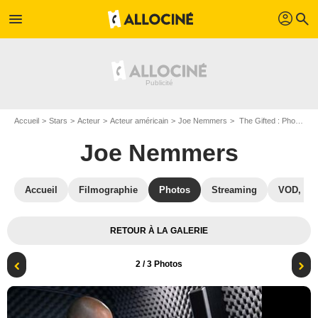
profil
menu
search
Accueil
Stars
Acteur
Acteur américain
Joe Nemmers
The Gifted : Photo Coby Bell, Joe Nemmers
Joe Nemmers
Accueil
Filmographie
Photos
Streaming
VOD, DV
RETOUR À LA GALERIE
2
/ 3 Photos