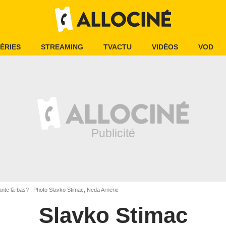
ÉRIES
STREAMING
TVACTU
VIDÉOS
VOD
nte là-bas? : Photo Slavko Stimac, Neda Arneric
Slavko Stimac