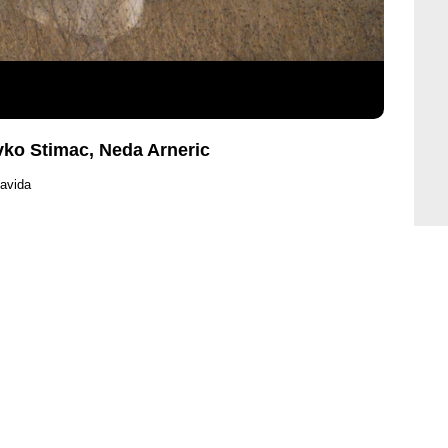
vko Stimac, Neda Arneric
lavida