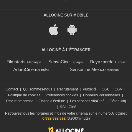
ALLOCINÉ SUR MOBILE
ALLOCINÉ À L'ÉTRANGER
Filmstarts
SensaCine
Beyazperde
Allemagne
Espagne
Turquie
AdoroCinema
Sensacine México
Brésil
Mexique
Contact
|
Qui sommes-nous
|
Recrutement
|
Publicité
|
CGU
|
CGV
|
Politique de cookies
|
Préférences cookies
|
Données Personnelles
|
Revue de presse
|
Charte d'écriture
|
Les services AlloCiné
|
Gérer Utiq
|
©AlloCiné
Retrouvez tous les horaires et infos de votre cinéma sur le numéro AlloCiné :
0 892 892 892
(0,90€/minute)