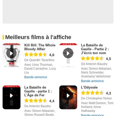
Meilleurs films à l'affiche
Kill Bill: The Whole
La Bataille de
Bloody Affair
Gaulle - Partie 2 :
J’écris ton nom
4,6
4,5
De Quentin Tarantino
De Antonin Baudry
Avec Uma Thurman,
David Carradine, Lucy
Avec Simon Abkarian,
Liu
Niels Schneider,
Anamaria Vartolomei
Bande-annonce
Bande-annonce
La Bataille de
L'Odyssée
Gaulle - partie 1 :
4,3
L'Âge de Fer
De Christopher Nolan
4,4
Avec Matt Damon, Tom
De Antonin Baudry
Holland, Anne
Avec Simon Abkarian,
Hathaway
Simon Russell Beale,
Bande-annonce