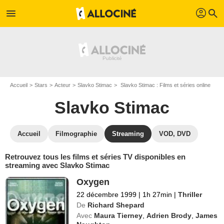
profil
menu
search
Accueil
Stars
Acteur
Slavko Stimac
Slavko Stimac : Films et séries online
Slavko Stimac
Accueil
Filmographie
Streaming
VOD, DVD
Retrouvez tous les films et séries TV disponibles en
streaming avec Slavko Stimac
Oxygen
22 décembre 1999
|
1h 27min
|
Thriller
De
Richard Shepard
Avec
Maura Tierney
,
Adrien Brody
,
James