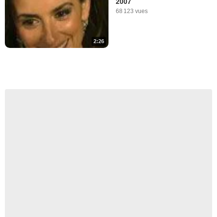
2007
68 123 vues
2:26