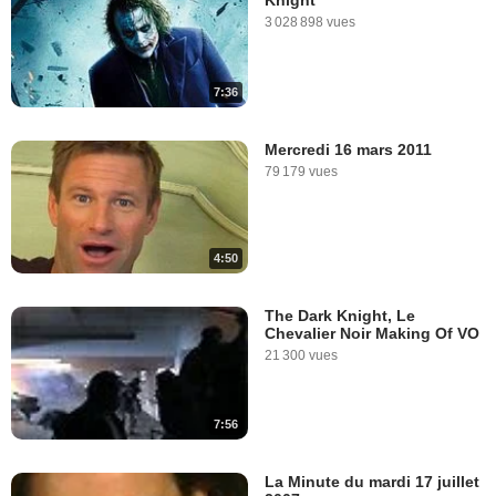
Knight"
3 028 898 vues
7:36
Mercredi 16 mars 2011
79 179 vues
4:50
The Dark Knight, Le
Chevalier Noir Making Of VO
21 300 vues
7:56
La Minute du mardi 17 juillet