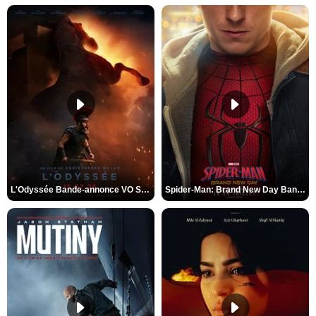
L'Odyssée Bande-annonce VO STFR
Spider-Man: Brand New Day Bande-annonce VO STFR