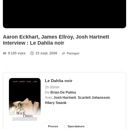
Aaron Eckhart, James Ellroy, Josh Hartnett
Interview : Le Dahlia noir
9 105 vues
15 sept. 2006
Partager
Le Dahlia noir
2h 00min
De
Brian De Palma
Avec
Josh Hartnett
,
Scarlett Johansson
,
Hilary Swank
Presse
Spectateurs