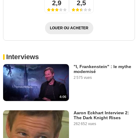
2,9
2,5
LOUER OU ACHETER
Interviews
"I, Frankenstein" : le mythe
modernisé
2 575 vues
4:06
Aaron Eckhart Interview 2:
The Dark Knight Rises
262 652 vues