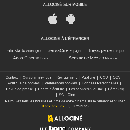
ALLOCINÉ SUR MOBILE
ALLOCINÉ À L'ÉTRANGER
Filmstarts
SensaCine
Beyazperde
Allemagne
Espagne
Turquie
AdoroCinema
Sensacine México
Brésil
Mexique
Contact
|
Qui sommes-nous
|
Recrutement
|
Publicité
|
CGU
|
CGV
|
Politique de cookies
|
Préférences cookies
|
Données Personnelles
|
Revue de presse
|
Charte d'écriture
|
Les services AlloCiné
|
Gérer Utiq
|
©AlloCiné
Retrouvez tous les horaires et infos de votre cinéma sur le numéro AlloCiné :
0 892 892 892
(0,90€/minute)