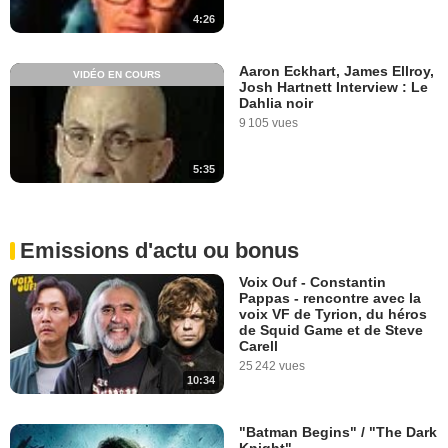
4:26
Aaron Eckhart, James Ellroy,
VIDÉO EN COURS
Josh Hartnett Interview : Le
Dahlia noir
9 105 vues
5:35
Emissions d'actu ou bonus
Voix Ouf - Constantin
Pappas - rencontre avec la
voix VF de Tyrion, du héros
de Squid Game et de Steve
Carell
25 242 vues
10:34
"Batman Begins" / "The Dark