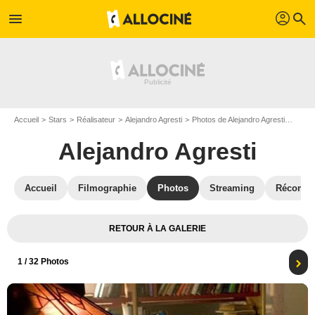
profil
menu
search
Accueil
Stars
Réalisateur
Alejandro Agresti
Photos de Alejandro Agresti
Entre
Alejandro Agresti
Accueil
Filmographie
Photos
Streaming
Récompe
RETOUR À LA GALERIE
1
/ 32 Photos