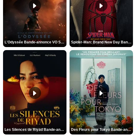
L'Odyssée Bande-annonce VO STFR
Spider-Man: Brand New Day Bande-annonce VO STFR
Les Silences de Riyad Bande-annonce VO STFR
Des Fleurs pour Tokyo Bande-annonce VO STFR