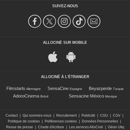
SUIVEZ-NOUS
ALLOCINÉ SUR MOBILE
ALLOCINÉ À L'ÉTRANGER
Filmstarts
SensaCine
Beyazperde
Allemagne
Espagne
Turquie
AdoroCinema
Sensacine México
Brésil
Mexique
Contact
|
Qui sommes-nous
|
Recrutement
|
Publicité
|
CGU
|
CGV
|
Politique de cookies
|
Préférences cookies
|
Données Personnelles
|
Revue de presse
|
Charte d'écriture
|
Les services AlloCiné
|
Gérer Utiq