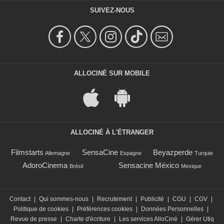
SUIVEZ-NOUS
ALLOCINÉ SUR MOBILE
ALLOCINÉ À L'ÉTRANGER
Filmstarts
SensaCine
Beyazperde
Allemagne
Espagne
Turquie
AdoroCinema
Sensacine México
Brésil
Mexique
Contact
|
Qui sommes-nous
|
Recrutement
|
Publicité
|
CGU
|
CGV
|
Politique de cookies
|
Préférences cookies
|
Données Personnelles
|
Revue de presse
|
Charte d'écriture
|
Les services AlloCiné
|
Gérer Utiq