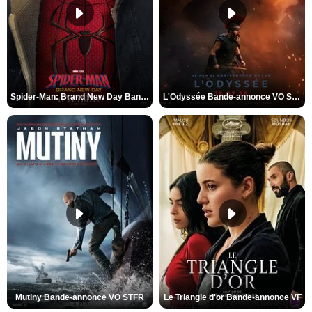
Spider-Man: Brand New Day Bande-annonce VO STFR
L'Odyssée Bande-annonce VO STFR
Mutiny Bande-annonce VO STFR
Le Triangle d'or Bande-annonce VF