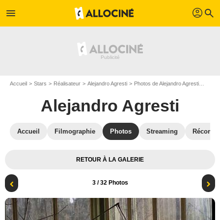
profil
menu
search
Accueil
Stars
Réalisateur
Alejandro Agresti
Photos de Alejandro Agresti
Entre
Alejandro Agresti
Accueil
Filmographie
Photos
Streaming
Récompe
RETOUR À LA GALERIE
3
/ 32 Photos