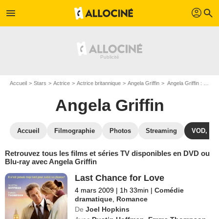
profil
menu
search
Accueil
Stars
Actrice
Actrice britannique
Angela Griffin
Angela Griffin : ses Blu-Ray, DVD, VOD, SVOD
Angela Griffin
Accueil
Filmographie
Photos
Streaming
VOD, DV
Retrouvez tous les films et séries TV disponibles en DVD ou
Blu-ray avec Angela Griffin
Last Chance for Love
4 mars 2009
|
1h 33min
|
Comédie
dramatique
,
Romance
De
Joel Hopkins