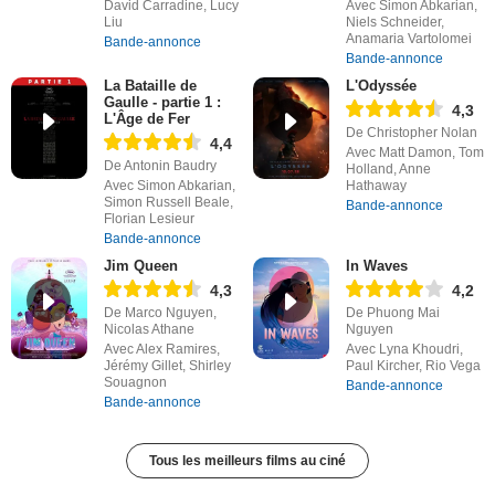
David Carradine, Lucy
Avec Simon Abkarian,
Liu
Niels Schneider,
Anamaria Vartolomei
Bande-annonce
Bande-annonce
La Bataille de
L'Odyssée
Gaulle - partie 1 :
4,3
L'Âge de Fer
De Christopher Nolan
4,4
Avec Matt Damon, Tom
De Antonin Baudry
Holland, Anne
Avec Simon Abkarian,
Hathaway
Simon Russell Beale,
Bande-annonce
Florian Lesieur
Bande-annonce
Jim Queen
In Waves
4,3
4,2
De Marco Nguyen,
De Phuong Mai
Nicolas Athane
Nguyen
Avec Alex Ramires,
Avec Lyna Khoudri,
Jérémy Gillet, Shirley
Paul Kircher, Rio Vega
Souagnon
Bande-annonce
Bande-annonce
Tous les meilleurs films au ciné