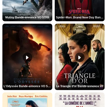
Mutiny Bande-annonce VO STFR
Spider-Man: Brand New Day Bande-annonce VO STFR
L'Odyssée Bande-annonce VO STFR
Le Triangle d'or Bande-annonce VF