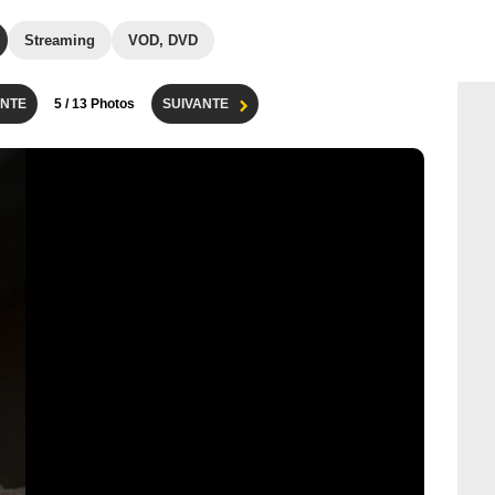
Streaming
VOD, DVD
NTE
5
/ 13 Photos
SUIVANTE