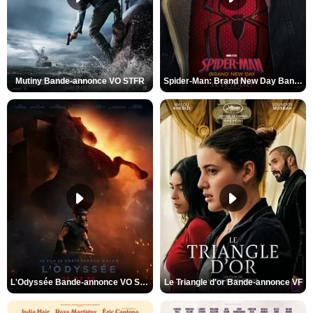
Mutiny Bande-annonce VO STFR
Spider-Man: Brand New Day Bande-annonce VO STFR
L'Odyssée Bande-annonce VO STFR
Le Triangle d'or Bande-annonce VF