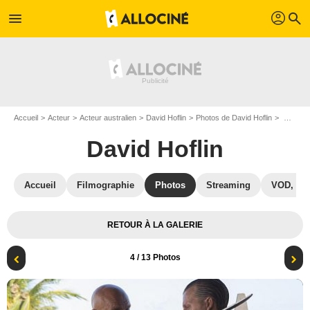
profil
menu
search
Accueil
Acteur
Acteur australien
David Hoflin
Photos de David Hoflin
Crossbones : Photo David Hoflin, John Malkovich
David Hoflin
Accueil
Filmographie
Photos
Streaming
VOD, DV
RETOUR À LA GALERIE
4
/ 13 Photos