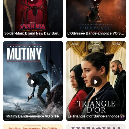
Spider-Man: Brand New Day Bande-annonce VO STFR
L'Odyssée Bande-annonce VO STFR
Mutiny Bande-annonce VO STFR
Le Triangle d'or Bande-annonce VF