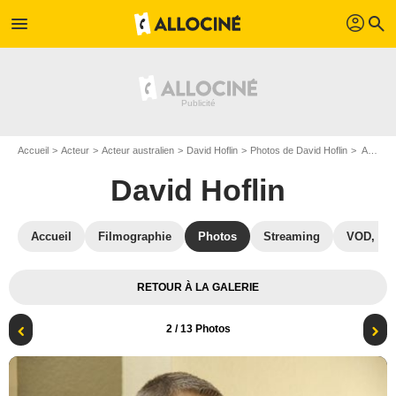
profil
menu
search
Accueil
Acteur
Acteur australien
David Hoflin
Photos de David Hoflin
American Crime : Photo David Hoflin
David Hoflin
Accueil
Filmographie
Photos
Streaming
VOD, DV
RETOUR À LA GALERIE
2
/ 13 Photos