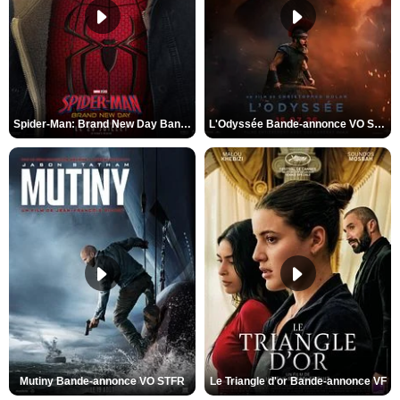
Spider-Man: Brand New Day Bande-annonce VO STFR
L'Odyssée Bande-annonce VO STFR
Mutiny Bande-annonce VO STFR
Le Triangle d'or Bande-annonce VF