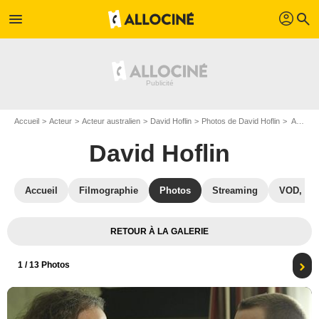
profil
menu
search
Accueil
Acteur
Acteur australien
David Hoflin
Photos de David Hoflin
American Crime : Photo David Hoflin, Timothy Hutton
David Hoflin
Accueil
Filmographie
Photos
Streaming
VOD, DV
RETOUR À LA GALERIE
1
/ 13 Photos