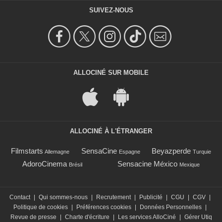
SUIVEZ-NOUS
ALLOCINÉ SUR MOBILE
ALLOCINÉ À L'ÉTRANGER
Filmstarts
SensaCine
Beyazperde
Allemagne
Espagne
Turquie
AdoroCinema
Sensacine México
Brésil
Mexique
Contact
|
Qui sommes-nous
|
Recrutement
|
Publicité
|
CGU
|
CGV
|
Politique de cookies
|
Préférences cookies
|
Données Personnelles
|
Revue de presse
|
Charte d'écriture
|
Les services AlloCiné
|
Gérer Utiq