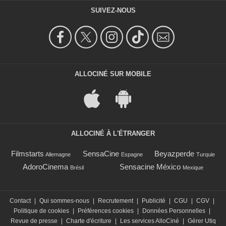
SUIVEZ-NOUS
ALLOCINÉ SUR MOBILE
ALLOCINÉ À L'ÉTRANGER
Filmstarts
SensaCine
Beyazperde
Allemagne
Espagne
Turquie
AdoroCinema
Sensacine México
Brésil
Mexique
Contact
|
Qui sommes-nous
|
Recrutement
|
Publicité
|
CGU
|
CGV
|
Politique de cookies
|
Préférences cookies
|
Données Personnelles
|
Revue de presse
|
Charte d'écriture
|
Les services AlloCiné
|
Gérer Utiq