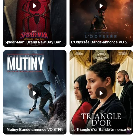
Spider-Man: Brand New Day Bande-annonce VO STFR
L'Odyssée Bande-annonce VO STFR
Mutiny Bande-annonce VO STFR
Le Triangle d'or Bande-annonce VF