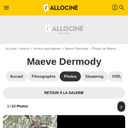
profil
menu
search
Accueil
Actrice
Actrice australienne
Maeve Dermody
Photos de Maeve Dermody
Maeve Dermody
Accueil
Filmographie
Photos
Streaming
VOD, DV
RETOUR À LA GALERIE
1
/ 23 Photos