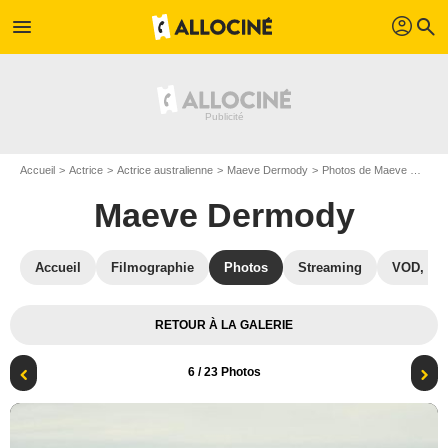
profil
menu
search
Accueil
Actrice
Actrice australienne
Maeve Dermody
Photos de Maeve Dermody
Maeve Dermody
Accueil
Filmographie
Photos
Streaming
VOD, DV
RETOUR À LA GALERIE
6
/ 23 Photos