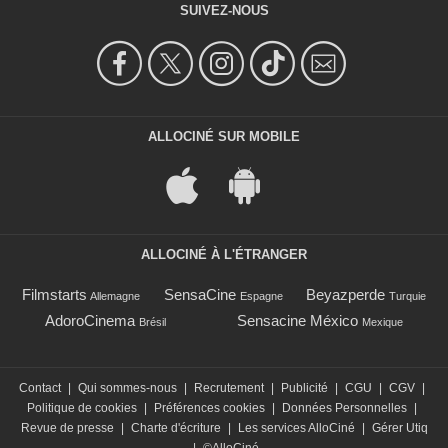
SUIVEZ-NOUS
ALLOCINÉ SUR MOBILE
ALLOCINÉ À L'ÉTRANGER
Filmstarts
SensaCine
Beyazperde
Allemagne
Espagne
Turquie
AdoroCinema
Sensacine México
Brésil
Mexique
Contact
|
Qui sommes-nous
|
Recrutement
|
Publicité
|
CGU
|
CGV
|
Politique de cookies
|
Préférences cookies
|
Données Personnelles
|
Revue de presse
|
Charte d'écriture
|
Les services AlloCiné
|
Gérer Utiq