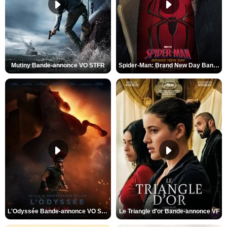
Mutiny Bande-annonce VO STFR
Spider-Man: Brand New Day Bande-annonce VO STFR
L'Odyssée Bande-annonce VO STFR
Le Triangle d'or Bande-annonce VF