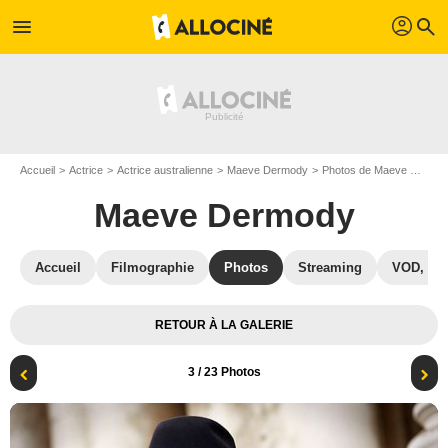
profil
menu
search
Accueil
Actrice
Actrice australienne
Maeve Dermody
Photos de Maeve Dermody
Maeve Dermody
Accueil
Filmographie
Photos
Streaming
VOD, DV
RETOUR À LA GALERIE
3
/ 23 Photos