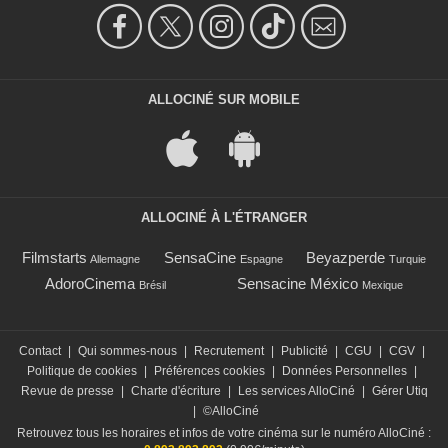
ALLOCINÉ SUR MOBILE
ALLOCINÉ À L'ÉTRANGER
Filmstarts
SensaCine
Beyazperde
Allemagne
Espagne
Turquie
AdoroCinema
Sensacine México
Brésil
Mexique
Contact
|
Qui sommes-nous
|
Recrutement
|
Publicité
|
CGU
|
CGV
|
Politique de cookies
|
Préférences cookies
|
Données Personnelles
|
Revue de presse
|
Charte d'écriture
|
Les services AlloCiné
|
Gérer Utiq
|
©AlloCiné
Retrouvez tous les horaires et infos de votre cinéma sur le numéro AlloCiné :