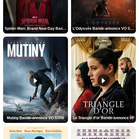
Spider-Man: Brand New Day Bande-annonce VO STFR
L'Odyssée Bande-annonce VO STFR
Mutiny Bande-annonce VO STFR
Le Triangle d'or Bande-annonce VF