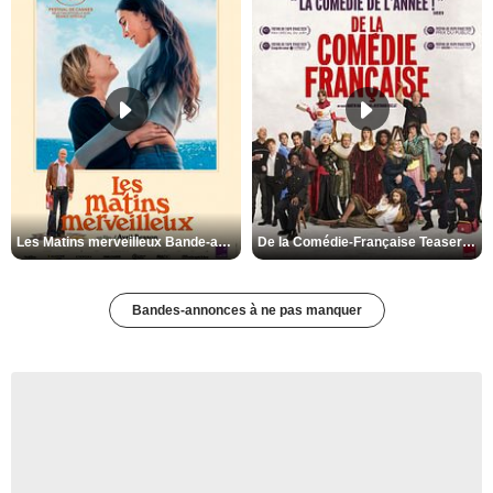
Les Matins merveilleux Bande-annonce VF
De la Comédie-Française Teaser VF
Bandes-annonces à ne pas manquer