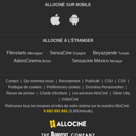
ALLOCINÉ SUR MOBILE
ALLOCINÉ À L'ÉTRANGER
Filmstarts
SensaCine
Beyazperde
Allemagne
Espagne
Turquie
AdoroCinema
Sensacine México
Brésil
Mexique
Contact
|
Qui sommes-nous
|
Recrutement
|
Publicité
|
CGU
|
CGV
|
Politique de cookies
|
Préférences cookies
|
Données Personnelles
|
Revue de presse
|
Charte d'écriture
|
Les services AlloCiné
|
Gérer Utiq
|
©AlloCiné
Retrouvez tous les horaires et infos de votre cinéma sur le numéro AlloCiné :
0 892 892 892
(0,90€/minute)