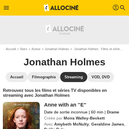
profil
menu
search
Accueil
Stars
Acteur
Jonathan Holmes
Jonathan Holmes : Films et séries online
Jonathan Holmes
Accueil
Filmographie
Streaming
VOD, DVD
Retrouvez tous les films et séries TV disponibles en
streaming avec Jonathan Holmes
Anne with an "E"
Date de sortie inconnue
|
60 min
|
Drame
Créée par
Moira Walley-Beckett
Avec
Amybeth McNulty
,
Geraldine James
,