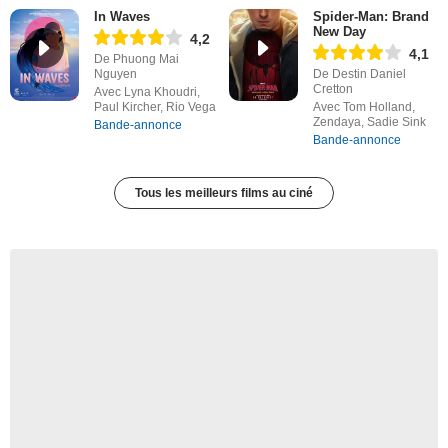
In Waves
Spider-Man: Brand
New Day
4,2
4,1
De Phuong Mai
Nguyen
De Destin Daniel
Cretton
Avec Lyna Khoudri,
Paul Kircher, Rio Vega
Avec Tom Holland,
Zendaya, Sadie Sink
Bande-annonce
Bande-annonce
Tous les meilleurs films au ciné