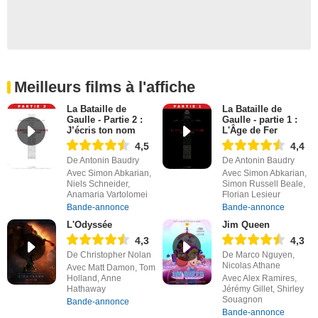
Meilleurs films à l'affiche
La Bataille de
La Bataille de
Gaulle - Partie 2 :
Gaulle - partie 1 :
J’écris ton nom
L'Âge de Fer
4,5
4,4
De Antonin Baudry
De Antonin Baudry
Avec Simon Abkarian,
Avec Simon Abkarian,
Niels Schneider,
Simon Russell Beale,
Anamaria Vartolomei
Florian Lesieur
Bande-annonce
Bande-annonce
L'Odyssée
Jim Queen
4,3
4,3
De Christopher Nolan
De Marco Nguyen,
Nicolas Athane
Avec Matt Damon, Tom
Holland, Anne
Avec Alex Ramires,
Hathaway
Jérémy Gillet, Shirley
Souagnon
Bande-annonce
Bande-annonce