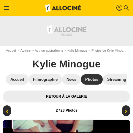
profil
menu
search
Accueil
Actrice
Actrice australienne
Kylie Minogue
Photos de Kylie Minogue
M
Kylie Minogue
Accueil
Filmographie
News
Photos
Streaming
RETOUR À LA GALERIE
2
/ 23 Photos