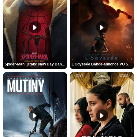
Spider-Man: Brand New Day Bande-annonce VO STFR
L'Odyssée Bande-annonce VO STFR