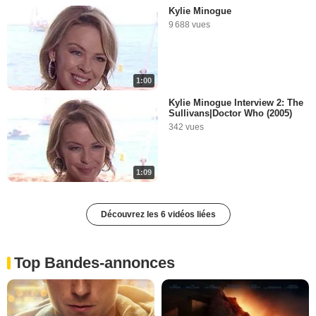
Kylie Minogue
9 688 vues
1:00
Kylie Minogue Interview 2: The
Sullivans|Doctor Who (2005)
342 vues
1:09
Découvrez les 6 vidéos liées
Top Bandes-annonces