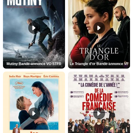
Mutiny Bande-annonce VO STFR
Le Triangle d'or Bande-annonce VF