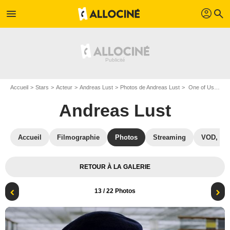
profil
menu
search
Accueil
Stars
Acteur
Andreas Lust
Photos de Andreas Lust
One of Us : Photo Andreas Lust
Andreas Lust
Accueil
Filmographie
Photos
Streaming
VOD, DV
RETOUR À LA GALERIE
13
/ 22 Photos