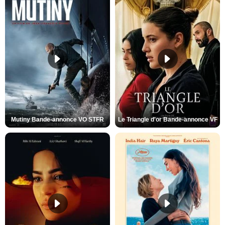
Mutiny Bande-annonce VO STFR
Le Triangle d'or Bande-annonce VF