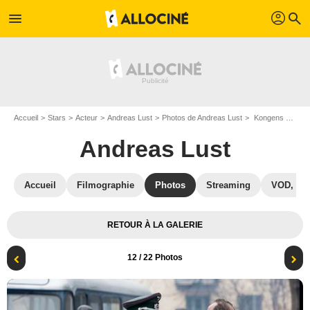
profil
menu
search
Accueil
Stars
Acteur
Andreas Lust
Photos de Andreas Lust
Kongens Nei : Photo Karl Markovics, Andreas Lust
Andreas Lust
Accueil
Filmographie
Photos
Streaming
VOD, DV
RETOUR À LA GALERIE
12
/ 22 Photos