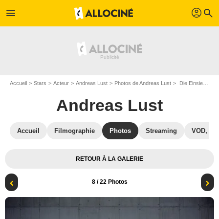
profil
menu
search
Accueil
Stars
Acteur
Andreas Lust
Photos de Andreas Lust
Die Einsiedler : Photo Andreas Lust, Orsolya Tóth
Andreas Lust
Accueil
Filmographie
Photos
Streaming
VOD, DV
RETOUR À LA GALERIE
8
/ 22 Photos