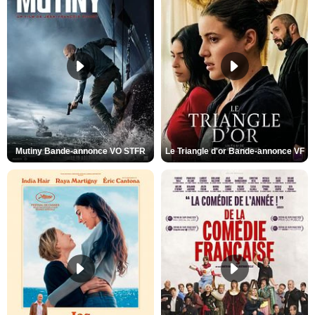
Mutiny Bande-annonce VO STFR
Le Triangle d'or Bande-annonce VF