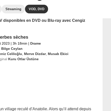
Streaming
VOD, DVD
 TV disponibles en DVD ou Blu-ray avec Cengiz
erbes sèches
et 2023
|
3h 18min
|
Drame
i Bilge Ceylan
niz Celiloğlu
,
Merve Dizdar
,
Musab Ekici
iginal
Kuru Otlar Üstüne
 village reculé d’Anatolie. Alors qu’il attend depuis