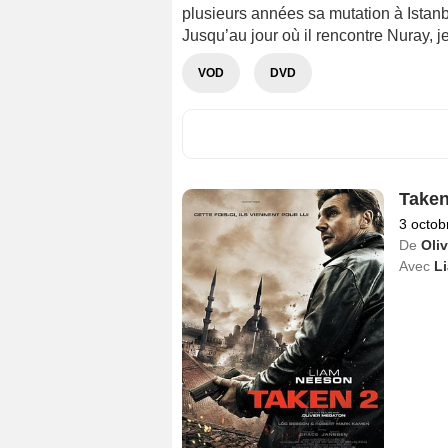
plusieurs années sa mutation à Istanbu
Jusqu’au jour où il rencontre Nuray,
VOD
DVD
Taken
3 octob
De
Oli
Avec
L