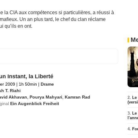
e la CIA aux compétences si particulières, a réussi à
mafieux. Un an plus tard, le chef du clan réclame
i qu’ils en ont.
Me
n Instant, la Liberté
ier 2009
|
1h 50min
|
Drame
h T. Riahi
avid Akhavan
,
Pourya Mahyari
,
Kamran Rad
2.
Le 
(vers
iginal
Ein Augenblick Freiheit
3.
Le
l'ann
4.
Fo