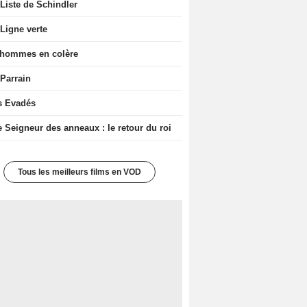
Liste de Schindler
Ligne verte
 hommes en colère
 Parrain
s Evadés
e Seigneur des anneaux : le retour du roi
Tous les meilleurs films en VOD