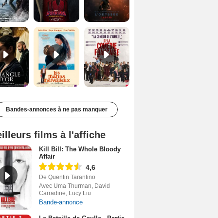
Le Triangle d'or Bande-annonce VF
Les Matins merveilleux Bande-annonce VF
De la Comédie-Française Teaser VF
Bandes-annonces à ne pas manquer
illeurs films à l'affiche
Kill Bill: The Whole Bloody
Affair
4,6
De Quentin Tarantino
Avec Uma Thurman, David
Carradine, Lucy Liu
Bande-annonce