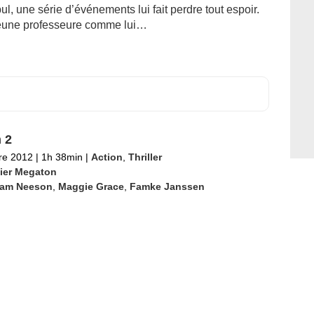
l, une série d’événements lui fait perdre tout espoir.
 jeune professeure comme lui…
 2
re 2012
|
1h 38min
|
Action
,
Thriller
vier Megaton
iam Neeson
,
Maggie Grace
,
Famke Janssen