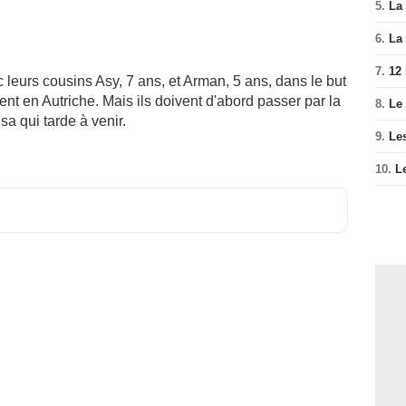
5.
La 
6.
La 
7.
12
ec leurs cousins Asy, 7 ans, et Arman, 5 ans, dans le but
ent en Autriche. Mais ils doivent d'abord passer par la
8.
Le
sa qui tarde à venir.
9.
Le
10.
L