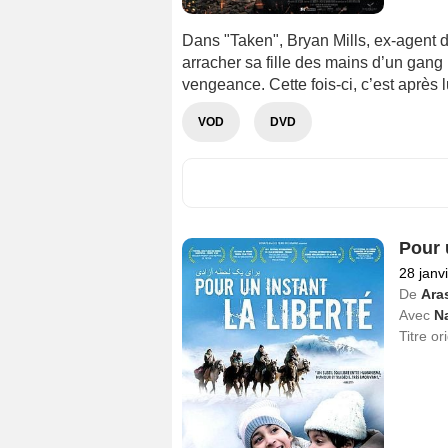
Dans "Taken", Bryan Mills, ex-agent d
arracher sa fille des mains d’un gang 
vengeance. Cette fois-ci, c’est après lu
VOD
DVD
Pour u
28 janv
De
Aras
Avec
N
Titre or