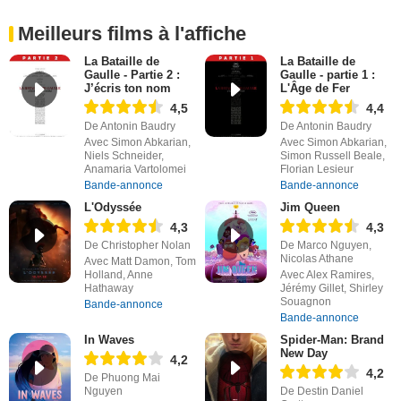
Meilleurs films à l'affiche
La Bataille de
La Bataille de
Gaulle - Partie 2 :
Gaulle - partie 1 :
J’écris ton nom
L'Âge de Fer
4,5
4,4
De Antonin Baudry
De Antonin Baudry
Avec Simon Abkarian,
Avec Simon Abkarian,
Niels Schneider,
Simon Russell Beale,
Anamaria Vartolomei
Florian Lesieur
Bande-annonce
Bande-annonce
L'Odyssée
Jim Queen
4,3
4,3
De Christopher Nolan
De Marco Nguyen,
Nicolas Athane
Avec Matt Damon, Tom
Holland, Anne
Avec Alex Ramires,
Hathaway
Jérémy Gillet, Shirley
Souagnon
Bande-annonce
Bande-annonce
In Waves
Spider-Man: Brand
New Day
4,2
4,2
De Phuong Mai
Nguyen
De Destin Daniel