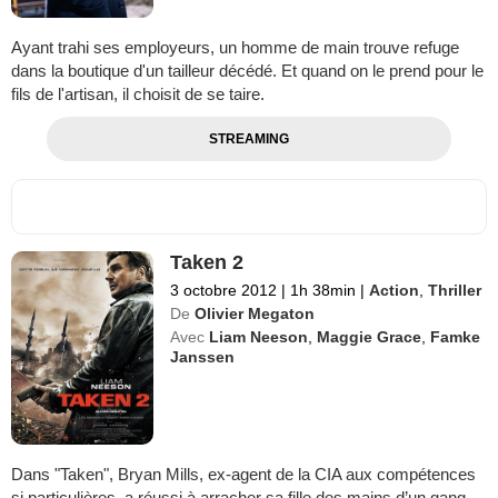
Ayant trahi ses employeurs, un homme de main trouve refuge
dans la boutique d'un tailleur décédé. Et quand on le prend pour le
fils de l'artisan, il choisit de se taire.
STREAMING
Taken 2
3 octobre 2012
|
1h 38min
|
Action
,
Thriller
De
Olivier Megaton
Avec
Liam Neeson
,
Maggie Grace
,
Famke
Janssen
Dans "Taken", Bryan Mills, ex-agent de la CIA aux compétences
si particulières, a réussi à arracher sa fille des mains d’un gang