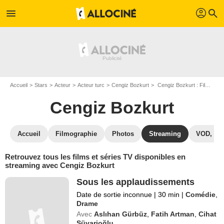
profil
menu
search
Accueil
Stars
Acteur
Acteur turc
Cengiz Bozkurt
Cengiz Bozkurt : Films et séries online
Cengiz Bozkurt
Accueil
Filmographie
Photos
Streaming
VOD, DV
Retrouvez tous les films et séries TV disponibles en
streaming avec Cengiz Bozkurt
Sous les applaudissements
Date de sortie inconnue
|
30 min
|
Comédie
,
Drame
Avec
Aslıhan Gürbüz
,
Fatih Artman
,
Cihat
Süvarioğlu