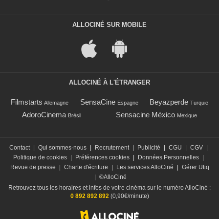
ALLOCINÉ SUR MOBILE
ALLOCINÉ À L'ÉTRANGER
Filmstarts
SensaCine
Beyazperde
Allemagne
Espagne
Turquie
AdoroCinema
Sensacine México
Brésil
Mexique
Contact
|
Qui sommes-nous
|
Recrutement
|
Publicité
|
CGU
|
CGV
|
Politique de cookies
|
Préférences cookies
|
Données Personnelles
|
Revue de presse
|
Charte d'écriture
|
Les services AlloCiné
|
Gérer Utiq
|
©AlloCiné
Retrouvez tous les horaires et infos de votre cinéma sur le numéro AlloCiné :
0 892 892 892
(0,90€/minute)