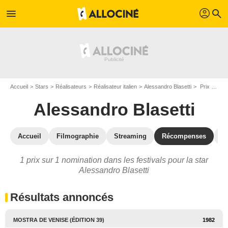
profil
menu
search
Accueil
Stars
Réalisateurs
Réalisateur italien
Alessandro Blasetti
Prix et nominations de Alessandro Blasetti
Alessandro Blasetti
Accueil
Filmographie
Streaming
Récompenses
V
1 prix sur 1 nomination dans les festivals pour la star
Alessandro Blasetti
Résultats annoncés
MOSTRA DE VENISE (ÉDITION 39)
1982