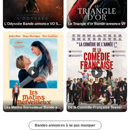
L'Odyssée Bande-annonce VO STFR
Le Triangle d'or Bande-annonce VF
Les Matins merveilleux Bande-annonce VF
De la Comédie-Française Teaser VF
Bandes-annonces à ne pas manquer