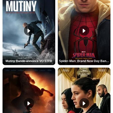
Mutiny Bande-annonce VO STFR
Spider-Man: Brand New Day Bande-annonce VO STFR