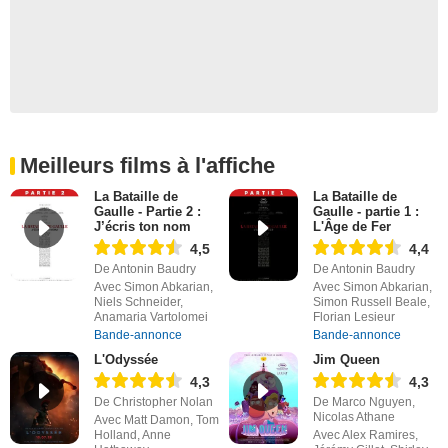
Meilleurs films à l'affiche
La Bataille de
La Bataille de
Gaulle - Partie 2 :
Gaulle - partie 1 :
J’écris ton nom
L'Âge de Fer
4,5
4,4
De Antonin Baudry
De Antonin Baudry
Avec Simon Abkarian,
Avec Simon Abkarian,
Niels Schneider,
Simon Russell Beale,
Anamaria Vartolomei
Florian Lesieur
Bande-annonce
Bande-annonce
L'Odyssée
Jim Queen
4,3
4,3
De Christopher Nolan
De Marco Nguyen,
Nicolas Athane
Avec Matt Damon, Tom
Holland, Anne
Avec Alex Ramires,