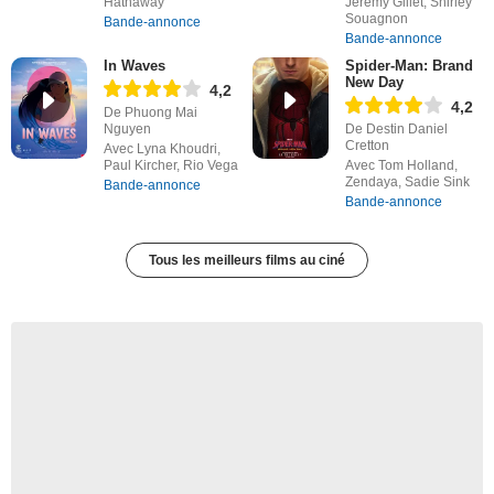
Hathaway
Jérémy Gillet, Shirley
Souagnon
Bande-annonce
Bande-annonce
In Waves
Spider-Man: Brand
New Day
4,2
4,2
De Phuong Mai
Nguyen
De Destin Daniel
Cretton
Avec Lyna Khoudri,
Paul Kircher, Rio Vega
Avec Tom Holland,
Zendaya, Sadie Sink
Bande-annonce
Bande-annonce
Tous les meilleurs films au ciné