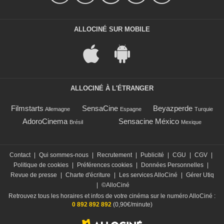
ALLOCINÉ SUR MOBILE
ALLOCINÉ À L'ÉTRANGER
Filmstarts
SensaCine
Beyazperde
Allemagne
Espagne
Turquie
AdoroCinema
Sensacine México
Brésil
Mexique
Contact
|
Qui sommes-nous
|
Recrutement
|
Publicité
|
CGU
|
CGV
|
Politique de cookies
|
Préférences cookies
|
Données Personnelles
|
Revue de presse
|
Charte d'écriture
|
Les services AlloCiné
|
Gérer Utiq
|
©AlloCiné
Retrouvez tous les horaires et infos de votre cinéma sur le numéro AlloCiné :
0 892 892 892
(0,90€/minute)