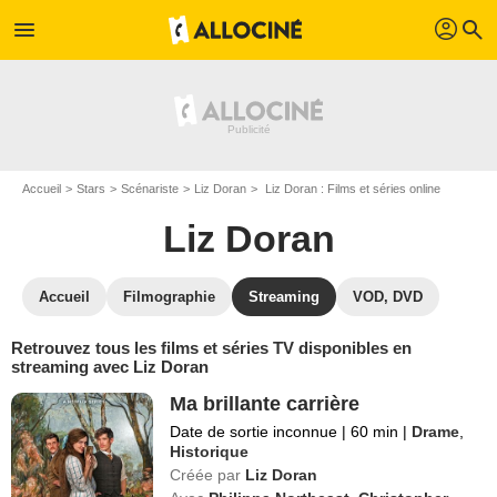
profil
menu
search
Accueil
Stars
Scénariste
Liz Doran
Liz Doran : Films et séries online
Liz Doran
Accueil
Filmographie
Streaming
VOD, DVD
Retrouvez tous les films et séries TV disponibles en
streaming avec Liz Doran
Ma brillante carrière
Date de sortie inconnue
|
60 min
|
Drame
,
Historique
Créée par
Liz Doran