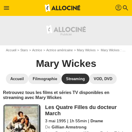
profil
menu
search
Accueil
Stars
Actrice
Actrice américaine
Mary Wickes
Mary Wickes : Films et séries online
Mary Wickes
Accueil
Filmographie
Streaming
VOD, DVD
Retrouvez tous les films et séries TV disponibles en
streaming avec Mary Wickes
Les Quatre Filles du docteur
March
3 mai 1995
|
1h 55min
|
Drame
De
Gillian Armstrong