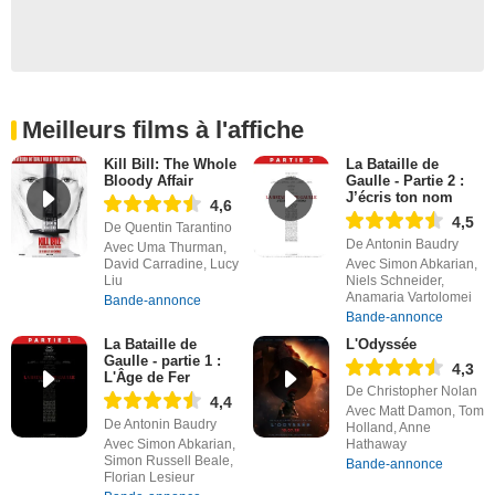
Meilleurs films à l'affiche
Kill Bill: The Whole
La Bataille de
Bloody Affair
Gaulle - Partie 2 :
J’écris ton nom
4,6
4,5
De Quentin Tarantino
De Antonin Baudry
Avec Uma Thurman,
David Carradine, Lucy
Avec Simon Abkarian,
Liu
Niels Schneider,
Anamaria Vartolomei
Bande-annonce
Bande-annonce
La Bataille de
L'Odyssée
Gaulle - partie 1 :
4,3
L'Âge de Fer
De Christopher Nolan
4,4
Avec Matt Damon, Tom
De Antonin Baudry
Holland, Anne
Avec Simon Abkarian,
Hathaway
Simon Russell Beale,
Bande-annonce
Florian Lesieur