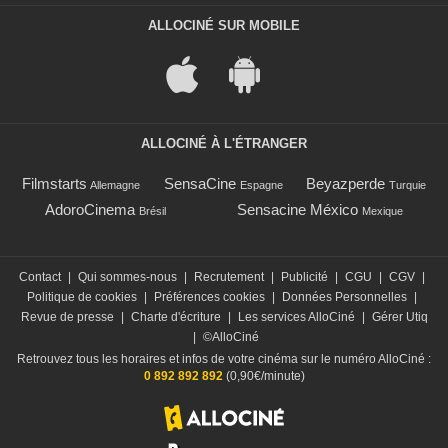
ALLOCINÉ SUR MOBILE
ALLOCINÉ À L'ÉTRANGER
Filmstarts
SensaCine
Beyazperde
Allemagne
Espagne
Turquie
AdoroCinema
Sensacine México
Brésil
Mexique
Contact
|
Qui sommes-nous
|
Recrutement
|
Publicité
|
CGU
|
CGV
|
Politique de cookies
|
Préférences cookies
|
Données Personnelles
|
Revue de presse
|
Charte d'écriture
|
Les services AlloCiné
|
Gérer Utiq
|
©AlloCiné
Retrouvez tous les horaires et infos de votre cinéma sur le numéro AlloCiné :
0 892 892 892
(0,90€/minute)