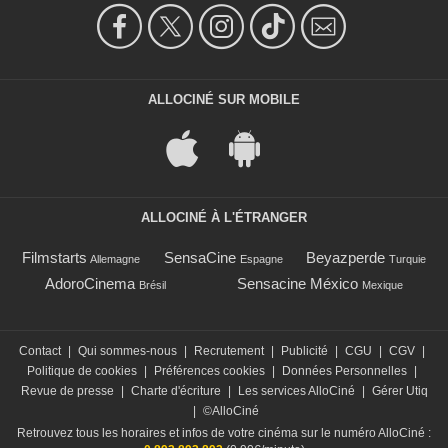
ALLOCINÉ SUR MOBILE
ALLOCINÉ À L'ÉTRANGER
Filmstarts
SensaCine
Beyazperde
Allemagne
Espagne
Turquie
AdoroCinema
Sensacine México
Brésil
Mexique
Contact
|
Qui sommes-nous
|
Recrutement
|
Publicité
|
CGU
|
CGV
|
Politique de cookies
|
Préférences cookies
|
Données Personnelles
|
Revue de presse
|
Charte d'écriture
|
Les services AlloCiné
|
Gérer Utiq
|
©AlloCiné
Retrouvez tous les horaires et infos de votre cinéma sur le numéro AlloCiné :