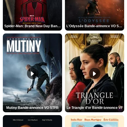
Spider-Man: Brand New Day Bande-annonce VO STFR
L'Odyssée Bande-annonce VO STFR
Mutiny Bande-annonce VO STFR
Le Triangle d'or Bande-annonce VF