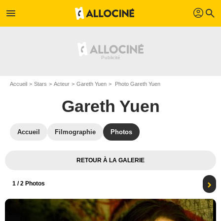
profil
menu
search
Accueil
Stars
Acteur
Gareth Yuen
Photo Gareth Yuen
Gareth Yuen
Accueil
Filmographie
Photos
RETOUR À LA GALERIE
1
/ 2 Photos