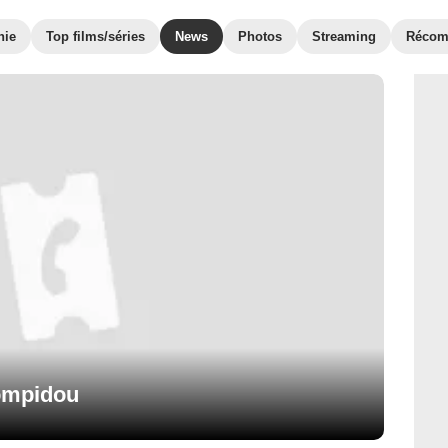
hie
Top films/séries
News
Photos
Streaming
Récom
Pompidou