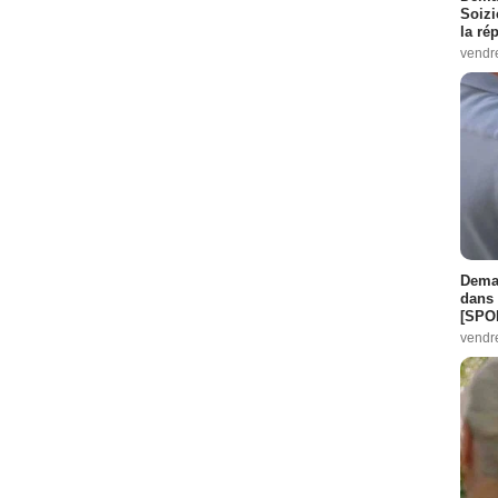
Soizi
la ré
vendr
Demai
dans 
[SPO
vendr