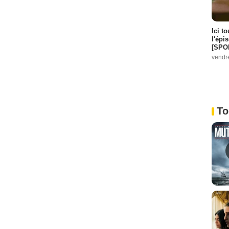
Ici t
l'épi
[SPO
vendr
To