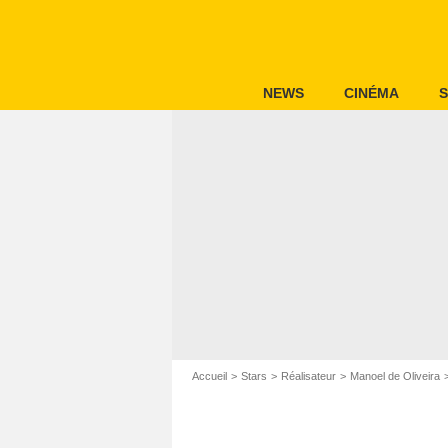
NEWS
CINÉMA
S
Accueil
Stars
Réalisateur
Manoel de Oliveira