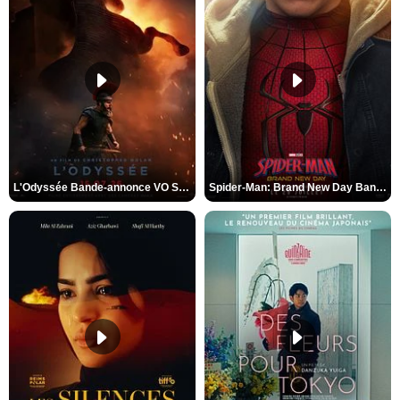
L'Odyssée Bande-annonce VO STFR
Spider-Man: Brand New Day Bande-annonce VO STFR