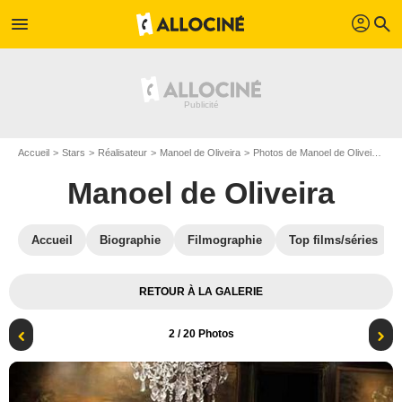
profil
menu
search
Accueil
Stars
Réalisateur
Manoel de Oliveira
Photos de Manoel de Oliveira
Be
Manoel de Oliveira
Accueil
Biographie
Filmographie
Top films/séries
RETOUR À LA GALERIE
2
/ 20 Photos