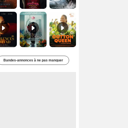
Les Silences de Riyad Bande-annonce VO STFR
Des Fleurs pour Tokyo Bande-annonce VO STFR
Cotton Queen Bande-annonce VO STFR
Bandes-annonces à ne pas manquer