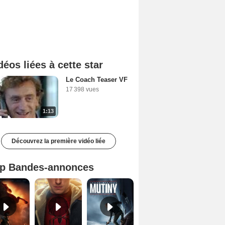
déos liées à cette star
Le Coach Teaser VF
17 398 vues
1:13
Découvrez la première vidéo liée
p Bandes-annonces
L'Odyssée Bande-annonce VO STFR
Spider-Man: Brand New Day Bande-annonce VO STFR
Mutiny Bande-annonce VO STFR