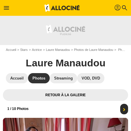
profil
menu
search
Accueil
Stars
Actrice
Laure Manaudou
Photos de Laure Manaudou
Photo Laure Manaudou, Florent Manaudou
Laure Manaudou
Accueil
Photos
Streaming
VOD, DVD
RETOUR À LA GALERIE
1
/ 10 Photos