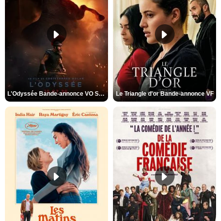
L'Odyssée Bande-annonce VO STFR
Le Triangle d'or Bande-annonce VF