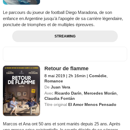
Le parcours du joueur de football Diego Maradona, de son
enfance en Argentine jusqu'à l’apogée de sa carrière légendaire,
ponctuée de triomphes et de multiples épreuves.
STREAMING
Retour de flamme
8 mai 2019
|
2h 16min
|
Comédie
,
Romance
De
Juan Vera
Avec
Ricardo Darín
,
Mercedes Morán
,
Claudia Fontán
Titre original
El Amor Menos Pensado
Marcos et Ana ont 50 ans et sont mariés depuis 25 ans. Après
une grosse crise existentielle, le couple décide de se séparer.