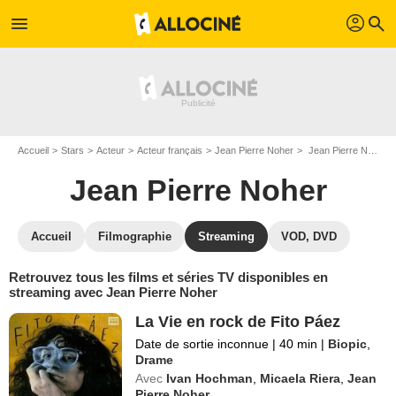
profil
menu
search
Accueil
Stars
Acteur
Acteur français
Jean Pierre Noher
Jean Pierre Noher : Films et séries online
Jean Pierre Noher
Accueil
Filmographie
Streaming
VOD, DVD
Retrouvez tous les films et séries TV disponibles en
streaming avec Jean Pierre Noher
La Vie en rock de Fito Páez
Date de sortie inconnue
|
40 min
|
Biopic
,
Drame
Avec
Ivan Hochman
,
Micaela Riera
,
Jean
Pierre Noher