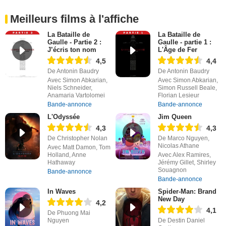
Meilleurs films à l'affiche
La Bataille de
La Bataille de
Gaulle - Partie 2 :
Gaulle - partie 1 :
J’écris ton nom
L'Âge de Fer
4,5
4,4
De Antonin Baudry
De Antonin Baudry
Avec Simon Abkarian,
Avec Simon Abkarian,
Niels Schneider,
Simon Russell Beale,
Anamaria Vartolomei
Florian Lesieur
Bande-annonce
Bande-annonce
L'Odyssée
Jim Queen
4,3
4,3
De Christopher Nolan
De Marco Nguyen,
Nicolas Athane
Avec Matt Damon, Tom
Holland, Anne
Avec Alex Ramires,
Hathaway
Jérémy Gillet, Shirley
Souagnon
Bande-annonce
Bande-annonce
In Waves
Spider-Man: Brand
New Day
4,2
4,1
De Phuong Mai
Nguyen
De Destin Daniel