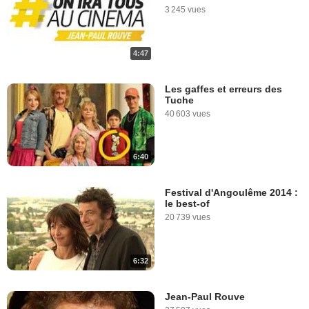
5:41
3 245 vues
Les Souvenirs : les
coulisses de la scène
4:47
chantée d’Annie Cordy
8 657 vues
Les gaffes et erreurs des
Tuche
1:30
40 603 vues
Les Souvenirs : "Coller le
plus possible à la vie"
6:40
13 843 vues
Festival d'Angoulême 2014 :
le best-of
4:28
20 739 vues
Marina Foïs, José Garcia,
Anthony Kavanagh, Jada
6:32
Pinkett Smith, Chris Rock
Interview : Madagascar 2
1 479 vues
Jean-Paul Rouve