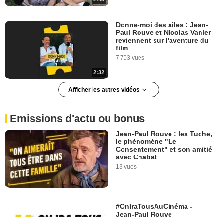
Donne-moi des ailes : Jean-
Paul Rouve et Nicolas Vanier
reviennent sur l'aventure du
film
7 703 vues
2:32
Afficher les autres vidéos
"On va les divertir et au
moment où ils seront le plus
présent avec nous, on va les
Emissions d'actu ou bonus
émouvoir..."
2 243 vues
Jean-Paul Rouve : les Tuche,
le phénomène "Le
6:33
Consentement" et son amitié
avec Chabat
13 vues
Rencontre avec une équipe
qui a "Le Sens de la fête" !
25 948 vues
#OnIraTousAuCinéma -
Jean-Paul Rouve