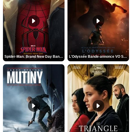
Spider-Man: Brand New Day Bande-annonce VO STFR
L'Odyssée Bande-annonce VO STFR