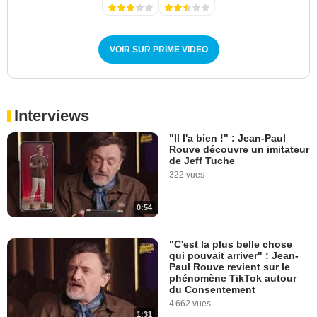
VOIR SUR PRIME VIDEO
Interviews
"Il l'a bien !" : Jean-Paul
Rouve découvre un imitateur
de Jeff Tuche
322 vues
0:54
"C'est la plus belle chose
qui pouvait arriver" : Jean-
Paul Rouve revient sur le
phénomène TikTok autour
du Consentement
4 662 vues
1:31