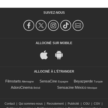
SUIVEZ-NOUS
ALLOCINÉ SUR MOBILE
ALLOCINÉ À L'ÉTRANGER
Filmstarts
SensaCine
Beyazperde
Allemagne
Espagne
Turquie
AdoroCinema
Sensacine México
Brésil
Mexique
Contact
|
Qui sommes-nous
|
Recrutement
|
Publicité
|
CGU
|
CGV
|