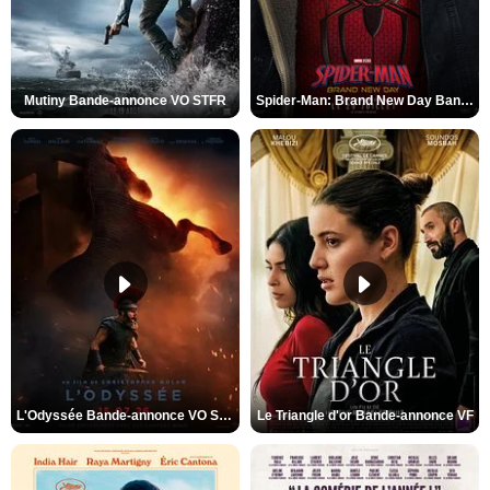
Mutiny Bande-annonce VO STFR
Spider-Man: Brand New Day Bande-annonce VO STFR
L'Odyssée Bande-annonce VO STFR
Le Triangle d'or Bande-annonce VF