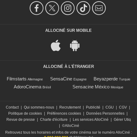
ALLOCINÉ SUR MOBILE
ALLOCINÉ À L'ÉTRANGER
Filmstarts
SensaCine
Beyazperde
Allemagne
Espagne
Turquie
AdoroCinema
Sensacine México
Brésil
Mexique
Contact
|
Qui sommes-nous
|
Recrutement
|
Publicité
|
CGU
|
CGV
|
Politique de cookies
|
Préférences cookies
|
Données Personnelles
|
Revue de presse
|
Charte d'écriture
|
Les services AlloCiné
|
Gérer Utiq
|
©AlloCiné
Retrouvez tous les horaires et infos de votre cinéma sur le numéro AlloCiné :