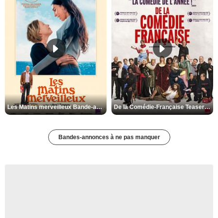
Les Matins merveilleux Bande-annonce VF
De la Comédie-Française Teaser VF
Bandes-annonces à ne pas manquer