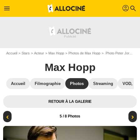
profil
menu
search
Accueil
Stars
Acteur
Max Hopp
Photos de Max Hopp
Photo Peter Jordan, Max Hopp
Max Hopp
Accueil
Filmographie
Photos
Streaming
VOD, DV
RETOUR À LA GALERIE
5
/ 8 Photos