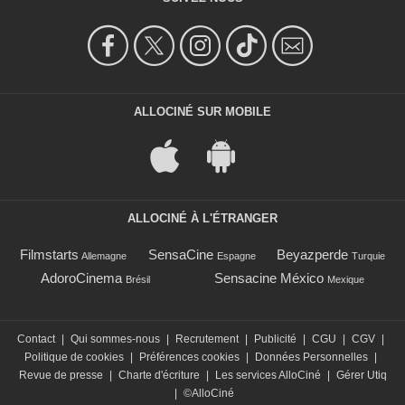
ALLOCINÉ SUR MOBILE
ALLOCINÉ À L'ÉTRANGER
Filmstarts
SensaCine
Beyazperde
Allemagne
Espagne
Turquie
AdoroCinema
Sensacine México
Brésil
Mexique
Contact
|
Qui sommes-nous
|
Recrutement
|
Publicité
|
CGU
|
CGV
|
Politique de cookies
|
Préférences cookies
|
Données Personnelles
|
Revue de presse
|
Charte d'écriture
|
Les services AlloCiné
|
Gérer Utiq
|
©AlloCiné