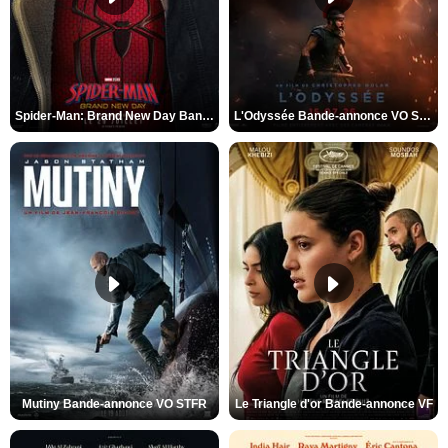
Spider-Man: Brand New Day Bande-annonce VO STFR
L'Odyssée Bande-annonce VO STFR
Mutiny Bande-annonce VO STFR
Le Triangle d'or Bande-annonce VF