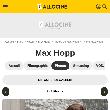
profil
menu
search
Accueil
Stars
Acteur
Max Hopp
Photos de Max Hopp
Photo Max Hopp
Max Hopp
Accueil
Filmographie
Photos
Streaming
VOD, DV
RETOUR À LA GALERIE
2
/ 8 Photos